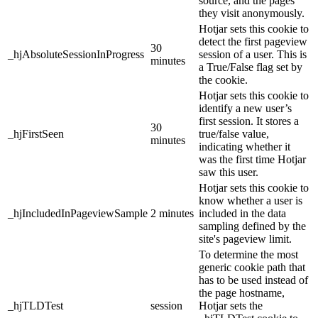
source, and the pages
they visit anonymously.
Hotjar sets this cookie to
detect the first pageview
30
_hjAbsoluteSessionInProgress
session of a user. This is
minutes
a True/False flag set by
the cookie.
Hotjar sets this cookie to
identify a new user’s
first session. It stores a
30
_hjFirstSeen
true/false value,
minutes
indicating whether it
was the first time Hotjar
saw this user.
Hotjar sets this cookie to
know whether a user is
_hjIncludedInPageviewSample
2 minutes
included in the data
sampling defined by the
site's pageview limit.
To determine the most
generic cookie path that
has to be used instead of
the page hostname,
_hjTLDTest
session
Hotjar sets the