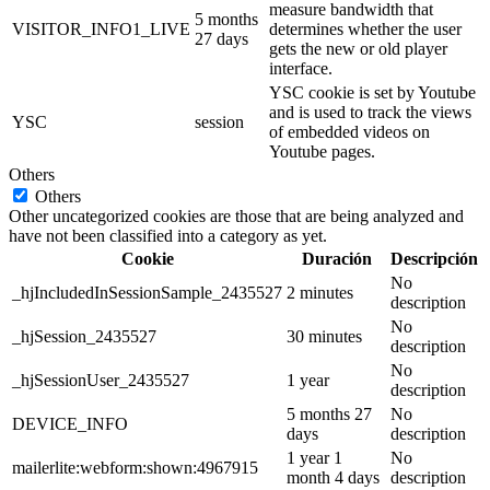
measure bandwidth that
5 months
VISITOR_INFO1_LIVE
determines whether the user
27 days
gets the new or old player
interface.
YSC cookie is set by Youtube
and is used to track the views
YSC
session
of embedded videos on
Youtube pages.
Others
Others
Other uncategorized cookies are those that are being analyzed and
have not been classified into a category as yet.
Cookie
Duración
Descripción
No
_hjIncludedInSessionSample_2435527
2 minutes
description
No
_hjSession_2435527
30 minutes
description
No
_hjSessionUser_2435527
1 year
description
5 months 27
No
DEVICE_INFO
days
description
1 year 1
No
mailerlite:webform:shown:4967915
month 4 days
description