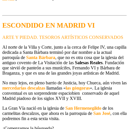
ESCONDIDO EN MADRID VI
ARTE Y PIEDAD. TESOROS ARTÍSTICOS CONSERVADOS
Al norte de la Villa y Corte
, junto a la cerca de Felipe IV, una capilla
dedicada a Santa Bárbara terminó por dar nombre a la actual
parroquía de
Santa Bárbara
, que no es otra cosa que la iglesia del
antiguo covento de La Visitación de las
Salesas Reales
. Fundación
que sirvió de panteón a sus munícifes, Fernando VI y Bárbara de
Braganza, y que es una de las grandes joyas artísticas de Madrid.
No muy lejos, en pleno barrio de Justicia, hoy
Chueca
, aún viven las
mercedarias descalzas
llamadas «
las góngoras
«. La iglesia
conventual es un sorprendente espaciobien conservado de aquel
Madrid piadoso de los siglos XVII y XVIII.
La Gran Vía
nació en la iglesia de
San Hermenegildo
de los
carmelitas descalzos, que ahora es la parroquia de
San José
, con ella
podremos fin a esta sexta visita.
¿Comenzamos la búsqueda?