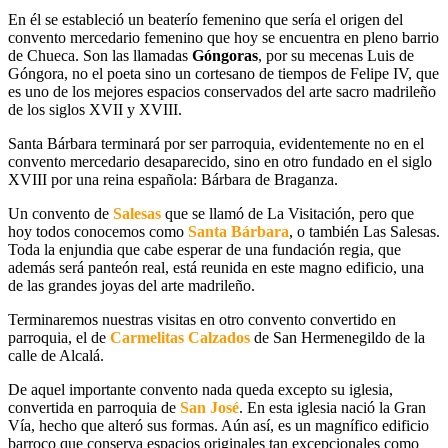
En él se estableció un beaterío femenino que sería el origen del
convento mercedario femenino que hoy se encuentra en pleno barrio
de Chueca. Son las llamadas
Góngoras
, por su mecenas Luis de
Góngora, no el poeta sino un cortesano de tiempos de Felipe IV, que
es uno de los mejores espacios conservados del arte sacro madrileño
de los siglos XVII y XVIII.
Santa Bárbara terminará por ser parroquia, evidentemente no en el
convento mercedario desaparecido, sino en otro fundado en el siglo
XVIII por una reina española: Bárbara de Braganza.
Un convento de
Salesas
que se llamó de La Visitación, pero que
hoy todos conocemos como
Santa Bárbara
, o también Las Salesas.
Toda la enjundia que cabe esperar de una fundación regia, que
además será panteón real, está reunida en este magno edificio, una
de las grandes joyas del arte madrileño.
Terminaremos nuestras visitas en otro convento convertido en
parroquia, el de
Carmelitas Calzados
de San Hermenegildo de la
calle de Alcalá.
De aquel importante convento nada queda excepto su iglesia,
convertida en parroquia de
San José
. En esta iglesia nació la Gran
Vía, hecho que alteró sus formas. Aún así, es un magnífico edificio
barroco que conserva espacios originales tan excepcionales como