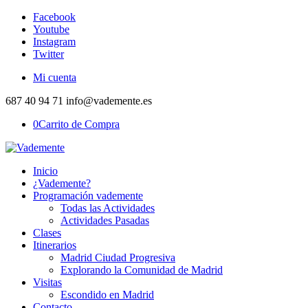
Facebook
Youtube
Instagram
Twitter
Mi cuenta
687 40 94 71 info@vademente.es
0
Carrito de Compra
Inicio
¿Vademente?
Programación vademente
Todas las Actividades
Actividades Pasadas
Clases
Itinerarios
Madrid Ciudad Progresiva
Explorando la Comunidad de Madrid
Visitas
Escondido en Madrid
Contacto