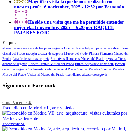
Magnífica visita la que hemos realizado con
nuestro profe...
6 noviembre, 2025 - 12:52 por Fernando
Ha sido una visita que me ha permitido entender
mejor el...
3 noviembre, 2025 - 16:20 por RAQUEL
PAJARES ROJO
Etiquetas
alcázar de segovia
casa de los picos segovia
Cursos de arte
felipe ii palacio de valsaín
Guia
oficial del Prado
mudéjar alcazar de segovia
Museo del Prado
Pintura Flamenca Museo del
Prado
plaza de las sirenas segovía
Primitivos flamencos Museo del Prado
reyes católicos
alcázar de segovia
Robert Campin Museo del Prado
ruinas del palacio de valsaín
torreón
de lozoya segovía
Vademente
Vademente en el Prado
Van der Weyden
Van der Weyden
Museo del Prado
Visitas al Museo del Prado
walt disney alcázar de segovia
Síguenos en Facebook
Gina Vicente ♟
Escondido en Madrid VII, arte y piedad
Vademente SL