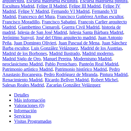
arquitectura
,
Escuela madrileña escultura
,
Escuela madrileña pintura
,
Escultura Madrid
,
Felipe II Madrid
,
Felipe III Madrid
,
Felipe IV
Madrid
,
Felipe V Madrid
,
Fernando VI Madrid
,
Fernando VII
Madrid
,
Francesco del Mura
,
Francisco Gutiérrez Arribas escultor
,
Francisco Moradillo
,
Francisco Sabatini
,
François Carlier arquitecto
Madrid
,
Giambettino Cignaroli
,
Guerra Civil Madrid
,
historia de
madrid
,
Iglesia de San José Madrid
,
Iglesia Santa Bárbara Madrid
,
Jerónimo Sunyol
,
José del Olmo arquitecto madrid
,
Juan Antonio
Peña
,
Juan Domingo Olivieri
,
Juan Pascual de Mena
,
Juan Sánchez
Barba escultor
,
Luis González Velázquez
,
Madrid de los Austrias
,
Madrid de los Borbones
,
Madrid Ilustrado
,
Madrid moderno
,
Madrid Siglo de Oro
,
Manuel Pereira
,
Modernismo Madrid
,
neoclasicismo Madrid
,
Pablo Pernicharo
,
Panteón Real Madrid
,
Patrimonio artístico Madrid
,
Patrimonio histórico Madrid
,
Pedro
Anastasio Bocanegra
,
Pedro Rodríguez de Miranda
,
Pintura Madrid
,
Renacimiento Madrid
,
Ricardo Bellver Madrid
,
Robert Michel
,
Salesas Reales Madrid
,
Zacarías González Velázquez
Detalles
Más información
Valoraciones (0)
Información
Servicios
Visitas Programadas