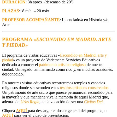
DURACIÓN
: 3h aprox. (descanso de 20’)
PLAZAS
: 8 mín. – 20 máx.
PROFESOR ACOMPAÑANTE
: Licenciado/a en Historia y/o
Arte
PROGRAMA «
ESCONDIDO EN MADRID. ARTE
Y PIEDAD
»
El programa de visitas educativas «
Escondido en Madrid, arte y
piedad
» es un proyecto de Vademente Servicios Educativos
dedicado a conocer el
patrimonio artístico religioso
de nuestra
ciudad. Un legado tan mermado como rico y, en muchas ocasiones,
desconocido.
En nuestras visitas educativas recorreremos templos y espacios
religiosos donde se esconden estos
tesoros artísticos conservados
.
Un patrimonio de arte sacro que parece permanecer escondido para
la mayoría y que mantiene viva la memoria de aquel Madrid que,
además de
Urbs Regia
, tenía vocación de ser una
Civitas Dei
.
Cliquea
AQUÍ
para descargar el dosier general del programa, o
AQUÍ
para ver el vídeo de presentación.