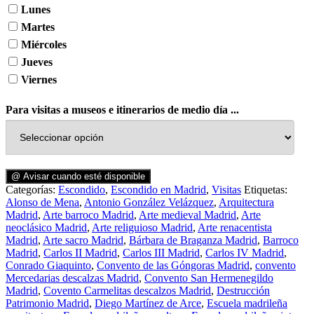
Lunes
Martes
Miércoles
Jueves
Viernes
Para visitas a museos e itinerarios de medio día ...
@ Avisar cuando esté disponible
Categorías:
Escondido
,
Escondido en Madrid
,
Visitas
Etiquetas:
Alonso de Mena
,
Antonio González Velázquez
,
Arquitectura
Madrid
,
Arte barroco Madrid
,
Arte medieval Madrid
,
Arte
neoclásico Madrid
,
Arte religuioso Madrid
,
Arte renacentista
Madrid
,
Arte sacro Madrid
,
Bárbara de Braganza Madrid
,
Barroco
Madrid
,
Carlos II Madrid
,
Carlos III Madrid
,
Carlos IV Madrid
,
Conrado Giaquinto
,
Convento de las Góngoras Madrid
,
convento
Mercedarias descalzas Madrid
,
Convento San Hermenegildo
Madrid
,
Covento Carmelitas descalzos Madrid
,
Destrucción
Patrimonio Madrid
,
Diego Martínez de Arce
,
Escuela madrileña