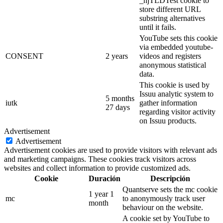
_hjTLDTest cookie to
store different URL
substring alternatives
until it fails.
YouTube sets this cookie
via embedded youtube-
CONSENT
2 years
videos and registers
anonymous statistical
data.
This cookie is used by
Issuu analytic system to
5 months
iutk
gather information
27 days
regarding visitor activity
on Issuu products.
Advertisement
Advertisement
Advertisement cookies are used to provide visitors with relevant ads
and marketing campaigns. These cookies track visitors across
websites and collect information to provide customized ads.
Cookie
Duración
Descripción
Quantserve sets the mc cookie
1 year 1
mc
to anonymously track user
month
behaviour on the website.
A cookie set by YouTube to