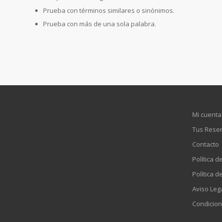
Prueba con términos similares o sinónimos.
Prueba con más de una sola palabra.
Mi cuenta
Tus Rese
Contacto
Política d
Política d
Aviso Leg
Condicion