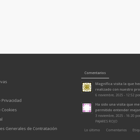
Comentarios
rvas
Magnífica visita la que h
realizado con nuestro prof
6 noviembre, 2025 - 12:52 po
e Privacidad
Ha sido una visita que me
e Cookies
permitido entender mejor 
3 noviembre, 2025 - 16:20 p
al
PAJARES ROJO
es Generales de Contratación
Lo último
Comentarios
Etiq