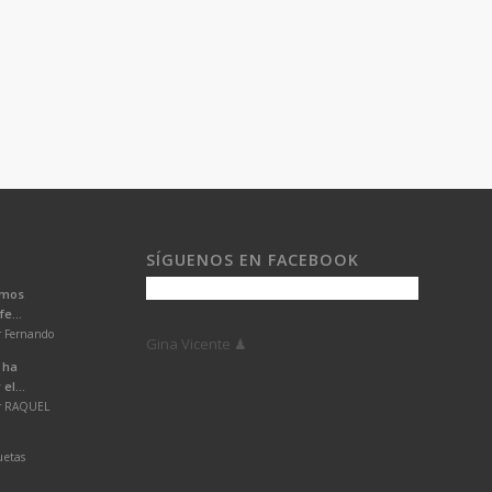
SÍGUENOS EN FACEBOOK
emos
e...
r Fernando
Gina Vicente ♟
 ha
el...
or RAQUEL
uetas