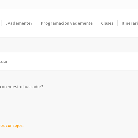
¿Vademente?
Programación vademente
Clases
Itinerar
ción.
r con nuestro buscador?
os consejos: