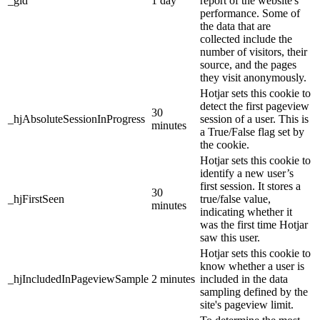
_gid
1 day
report of the website's
performance. Some of
the data that are
collected include the
number of visitors, their
source, and the pages
they visit anonymously.
Hotjar sets this cookie to
detect the first pageview
30
_hjAbsoluteSessionInProgress
session of a user. This is
minutes
a True/False flag set by
the cookie.
Hotjar sets this cookie to
identify a new user’s
first session. It stores a
30
_hjFirstSeen
true/false value,
minutes
indicating whether it
was the first time Hotjar
saw this user.
Hotjar sets this cookie to
know whether a user is
_hjIncludedInPageviewSample
2 minutes
included in the data
sampling defined by the
site's pageview limit.