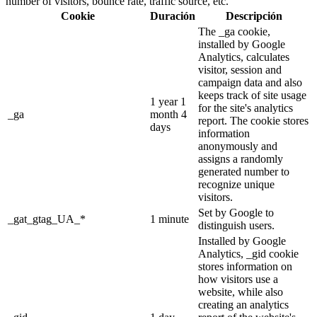
number of visitors, bounce rate, traffic source, etc.
Cookie
Duración
Descripción
The _ga cookie,
installed by Google
Analytics, calculates
visitor, session and
campaign data and also
keeps track of site usage
1 year 1
for the site's analytics
_ga
month 4
report. The cookie stores
days
information
anonymously and
assigns a randomly
generated number to
recognize unique
visitors.
Set by Google to
_gat_gtag_UA_*
1 minute
distinguish users.
Installed by Google
Analytics, _gid cookie
stores information on
how visitors use a
website, while also
creating an analytics