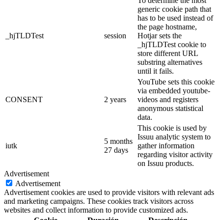
To determine the most
generic cookie path that
has to be used instead of
the page hostname,
_hjTLDTest
session
Hotjar sets the
_hjTLDTest cookie to
store different URL
substring alternatives
until it fails.
YouTube sets this cookie
via embedded youtube-
CONSENT
2 years
videos and registers
anonymous statistical
data.
This cookie is used by
Issuu analytic system to
5 months
iutk
gather information
27 days
regarding visitor activity
on Issuu products.
Advertisement
Advertisement
Advertisement cookies are used to provide visitors with relevant ads
and marketing campaigns. These cookies track visitors across
websites and collect information to provide customized ads.