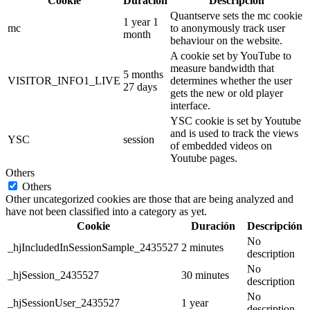
Cookie
Duración
Descripción
Quantserve sets the mc cookie
1 year 1
mc
to anonymously track user
month
behaviour on the website.
A cookie set by YouTube to
measure bandwidth that
5 months
VISITOR_INFO1_LIVE
determines whether the user
27 days
gets the new or old player
interface.
YSC cookie is set by Youtube
and is used to track the views
YSC
session
of embedded videos on
Youtube pages.
Others
Others
Other uncategorized cookies are those that are being analyzed and
have not been classified into a category as yet.
Cookie
Duración
Descripción
No
_hjIncludedInSessionSample_2435527
2 minutes
description
No
_hjSession_2435527
30 minutes
description
No
_hjSessionUser_2435527
1 year
description