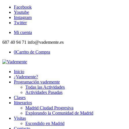
Facebook
Youtube
Instagram
Twitter
Mi cuenta
687 40 94 71 info@vademente.es
0
Carrito de Compra
Inicio
¿Vademente?
Programación vademente
Todas las Actividades
Actividades Pasadas
Clases
Itinerarios
Madrid Ciudad Progresiva
Explorando la Comunidad de Madrid
Visitas
Escondido en Madrid
Contacto