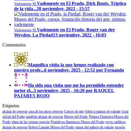
Vademente en El Prado, Dirk Bouts. Tríptico
Vademente SL
de la vida...
20 noviembre, 2022 - 15:57
Vademente en El Prado, Roger van der
Vademente SL
Weyden, La Piedad
13 noviembre, 2022 - 16:03
Comentarios
Magnífica visita la que hemos realizado con
nuestro profe...
6 noviembre, 2025 - 12:52 por Fernando
Ha sido una visita que me ha permitido entender
mejor el...
3 noviembre, 2025 - 16:20 por RAQUEL
PAJARES ROJO
Etiquetas
alcázar de segovia
casa de los picos segovia
Cursos de arte
felipe ii palacio de valsaín
Guia
oficial del Prado
mudéjar alcazar de segovia
Museo del Prado
Pintura Flamenca Museo del
Prado
plaza de las sirenas segovía
Primitivos flamencos Museo del Prado
reyes católicos
alcázar de segovia
Robert Campin Museo del Prado
ruinas del palacio de valsaín
torreón