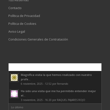
Tus Reservas
Contacto
Política de Privacidad
Política de Cookies
Aviso Legal
Condiciones Generales de Contratación
Comentarios
Magnífica visita la que hemos realizado con nuestro
profe...
6 noviembre, 2025 - 12:52 por Fernando
Ha sido una visita que me ha permitido entender mejor
el...
3 noviembre, 2025 - 16:20 por RAQUEL PAJARES ROJO
Lo último