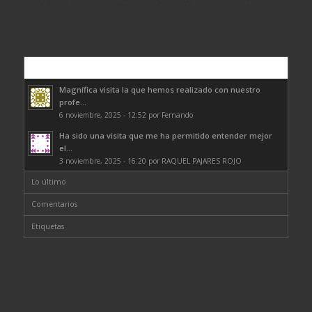
Comentarios
Magnífica visita la que hemos realizado con nuestro
profe...
6 noviembre, 2025 - 12:52 por Fernando
Ha sido una visita que me ha permitido entender mejor
el...
3 noviembre, 2025 - 16:20 por RAQUEL PAJARES ROJO
Lo último
Comentarios
Etiquetas