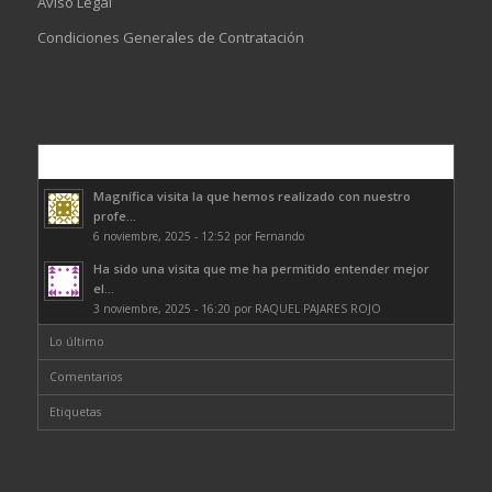
Aviso Legal
Condiciones Generales de Contratación
Comentarios
Magnífica visita la que hemos realizado con nuestro
profe...
6 noviembre, 2025 - 12:52 por Fernando
Ha sido una visita que me ha permitido entender mejor
el...
3 noviembre, 2025 - 16:20 por RAQUEL PAJARES ROJO
Lo último
Comentarios
Etiquetas