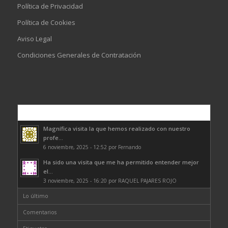
Política de Privacidad
Política de Cookies
Aviso Legal
Condiciones Generales de Contratación
Comentarios
Magnífica visita la que hemos realizado con nuestro
profe...
6 noviembre, 2025 - 12:52 por Fernando
Ha sido una visita que me ha permitido entender mejor
el...
3 noviembre, 2025 - 16:20 por RAQUEL PAJARES ROJO
Lo último
Comentarios