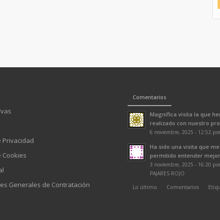
Comentarios
rvas
Magnífica visita la que h
realizado con nuestro prof
6 noviembre, 2025 - 12:52 po
e Privacidad
Ha sido una visita que me
e Cookies
permitido entender mejor 
3 noviembre, 2025 - 16:20 p
al
PAJARES ROJO
es Generales de Contratación
Lo último
Comentarios
Etiq