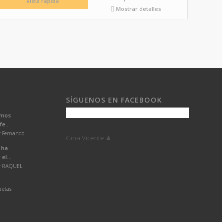
Vista rápida
Mostrar detalles
SÍGUENOS EN FACEBOOK
emos
e...
r Fernando
Gina Vicente ♟
 ha
el...
or RAQUEL
uetas