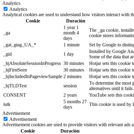
Analytics
Analytics
Analytical cookies are used to understand how visitors interact with th
Cookie
Duración
1 year 1
The _ga cookie, installe
_ga
month 4
cookie stores informati
days
_gat_gtag_UA_*
1 minute
Set by Google to distin
Installed by Google Anal
_gid
1 day
Some of the data that ar
_hjAbsoluteSessionInProgress
30 minutes
Hotjar sets this cookie t
_hjFirstSeen
30 minutes
Hotjar sets this cookie t
_hjIncludedInPageviewSample
2 minutes
Hotjar sets this cookie 
To determine the most g
_hjTLDTest
session
alternatives until it fails.
CONSENT
2 years
YouTube sets this cooki
5 months 27
iutk
This cookie is used by I
days
Advertisement
Advertisement
Advertisement cookies are used to provide visitors with relevant ads 
Cookie
Duración