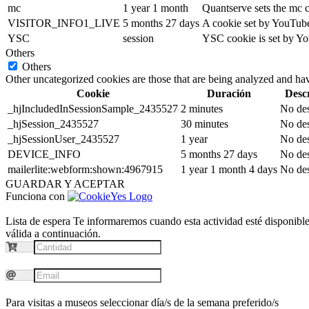
mc
1 year 1 month
Quantserve sets the mc 
VISITOR_INFO1_LIVE
5 months 27 days
A cookie set by YouTube 
YSC
session
YSC cookie is set by Yo
Others
Others
Other uncategorized cookies are those that are being analyzed and have
Cookie
Duración
Desc
_hjIncludedInSessionSample_2435527
2 minutes
No des
_hjSession_2435527
30 minutes
No des
_hjSessionUser_2435527
1 year
No des
DEVICE_INFO
5 months 27 days
No des
mailerlite:webform:shown:4967915
1 year 1 month 4 days
No des
GUARDAR Y ACEPTAR
Funciona con
Lista de espera
Te informaremos cuando esta actividad esté disponible.
válida a continuación.
Para visitas a museos seleccionar día/s de la semana preferido/s