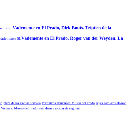
Vademente en El Prado, Dirk Bouts. Tríptico de la
ente SL
Vademente en El Prado, Roger van der Weyden, La
Vademente SL
do
plaza de las sirenas segovía
Primitivos flamencos Museo del Prado
reyes católicos alcázar
Visitas al Museo del Prado
walt disney alcázar de segovia