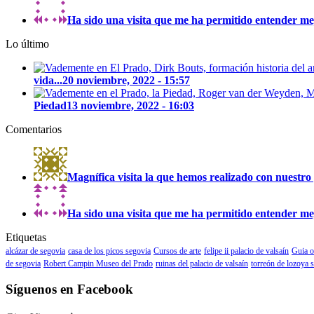
Ha sido una visita que me ha permitido entender mejo
Lo último
vida...
20 noviembre, 2022 - 15:57
Piedad
13 noviembre, 2022 - 16:03
Comentarios
Magnífica visita la que hemos realizado con nuestro 
Ha sido una visita que me ha permitido entender mejo
Etiquetas
alcázar de segovia
casa de los picos segovia
Cursos de arte
felipe ii palacio de valsaín
Guia o
de segovia
Robert Campin Museo del Prado
ruinas del palacio de valsaín
torreón de lozoya 
Síguenos en Facebook