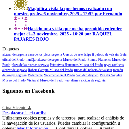
Magnífica visita la que hemos realizado con
nuestro profe...
6 noviembre, 2025 - 12:52 por Fernando
Ha sido una visita que me ha permitido entender
mejor el...
3 noviembre, 2025 - 16:20 por RAQUEL
PAJARES ROJO
Etiquetas
alcázar de segovia
casa de los picos segovia
Cursos de arte
felipe ii palacio de valsaín
Guia
oficial del Prado
mudéjar alcazar de segovia
Museo del Prado
Pintura Flamenca Museo del
Prado
plaza de las sirenas segovía
Primitivos flamencos Museo del Prado
reyes católicos
alcázar de segovia
Robert Campin Museo del Prado
ruinas del palacio de valsaín
torreón
de lozoya segovía
Vademente
Vademente en el Prado
Van der Weyden
Van der Weyden
Museo del Prado
Visitas al Museo del Prado
walt disney alcázar de segovia
Síguenos en Facebook
Gina Vicente ♟
Desplazarse hacia arriba
Utilizamos cookies propias y de terceros, para realizar el análisis de
la navegación de los usuarios. Puedes cambiar la configuración u
obtener
Mas Información
.
Configurar Cookies
Aceptar