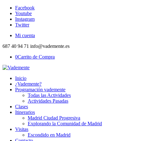
Facebook
Youtube
Instagram
Twitter
Mi cuenta
687 40 94 71 info@vademente.es
0
Carrito de Compra
Inicio
¿Vademente?
Programación vademente
Todas las Actividades
Actividades Pasadas
Clases
Itinerarios
Madrid Ciudad Progresiva
Explorando la Comunidad de Madrid
Visitas
Escondido en Madrid
Contacto