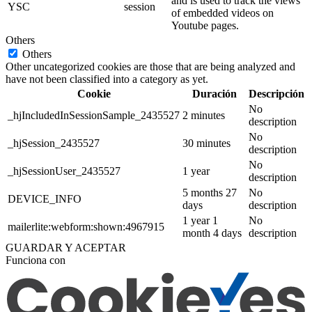
and is used to track the views
YSC
session
of embedded videos on
Youtube pages.
Others
Others
Other uncategorized cookies are those that are being analyzed and
have not been classified into a category as yet.
Cookie
Duración
Descripción
No
_hjIncludedInSessionSample_2435527
2 minutes
description
No
_hjSession_2435527
30 minutes
description
No
_hjSessionUser_2435527
1 year
description
5 months 27
No
DEVICE_INFO
days
description
1 year 1
No
mailerlite:webform:shown:4967915
month 4 days
description
GUARDAR Y ACEPTAR
Funciona con