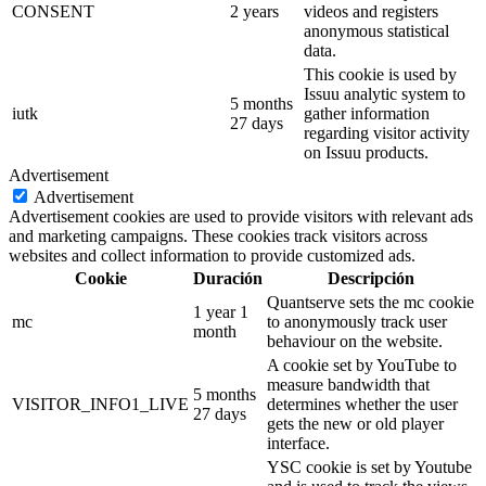
CONSENT
2 years
videos and registers
anonymous statistical
data.
This cookie is used by
Issuu analytic system to
5 months
iutk
gather information
27 days
regarding visitor activity
on Issuu products.
Advertisement
Advertisement
Advertisement cookies are used to provide visitors with relevant ads
and marketing campaigns. These cookies track visitors across
websites and collect information to provide customized ads.
Cookie
Duración
Descripción
Quantserve sets the mc cookie
1 year 1
mc
to anonymously track user
month
behaviour on the website.
A cookie set by YouTube to
measure bandwidth that
5 months
VISITOR_INFO1_LIVE
determines whether the user
27 days
gets the new or old player
interface.
YSC cookie is set by Youtube