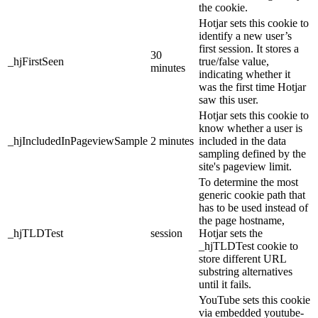
the cookie.
Hotjar sets this cookie to
identify a new user’s
first session. It stores a
30
_hjFirstSeen
true/false value,
minutes
indicating whether it
was the first time Hotjar
saw this user.
Hotjar sets this cookie to
know whether a user is
_hjIncludedInPageviewSample
2 minutes
included in the data
sampling defined by the
site's pageview limit.
To determine the most
generic cookie path that
has to be used instead of
the page hostname,
_hjTLDTest
session
Hotjar sets the
_hjTLDTest cookie to
store different URL
substring alternatives
until it fails.
YouTube sets this cookie
via embedded youtube-