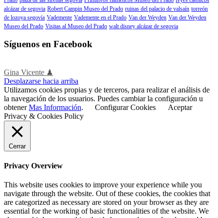
alcázar de segovia
Robert Campin Museo del Prado
ruinas del palacio de valsaín
torreón
de lozoya segovía
Vademente
Vademente en el Prado
Van der Weyden
Van der Weyden
Museo del Prado
Visitas al Museo del Prado
walt disney alcázar de segovia
Síguenos en Facebook
Gina Vicente ♟
Desplazarse hacia arriba
Utilizamos cookies propias y de terceros, para realizar el análisis de
la navegación de los usuarios. Puedes cambiar la configuración u
obtener
Mas Información
.
Configurar Cookies
Aceptar
Privacy & Cookies Policy
Cerrar
Privacy Overview
This website uses cookies to improve your experience while you
navigate through the website. Out of these cookies, the cookies that
are categorized as necessary are stored on your browser as they are
essential for the working of basic functionalities of the website. We