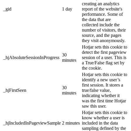
creating an analytics
_gid
1 day
report of the website's
performance. Some of
the data that are
collected include the
number of visitors, their
source, and the pages
they visit anonymously.
Hotjar sets this cookie to
detect the first pageview
30
_hjAbsoluteSessionInProgress
session of a user. This is
minutes
a True/False flag set by
the cookie.
Hotjar sets this cookie to
identify a new user’s
first session. It stores a
30
_hjFirstSeen
true/false value,
minutes
indicating whether it
was the first time Hotjar
saw this user.
Hotjar sets this cookie to
know whether a user is
_hjIncludedInPageviewSample
2 minutes
included in the data
sampling defined by the