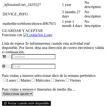
No
_hjSessionUser_2435527
1 year
description
5 months 27
No
DEVICE_INFO
days
description
1 year 1
No
mailerlite:webform:shown:4967915
month 4 days
description
GUARDAR Y ACEPTAR
Funciona con
Lista de espera
Te informaremos cuando esta actividad esté
disponible. Por favor, deja una dirección de correo electrónico válida
a continuación.
Para visitas a museos seleccionar día/s de la semana preferido/s
Lunes
Martes
Miércoles
Jueves
Viernes
Para visitas a museos e itinerarios de medio día ...
@ Avisar cuando esté disponible