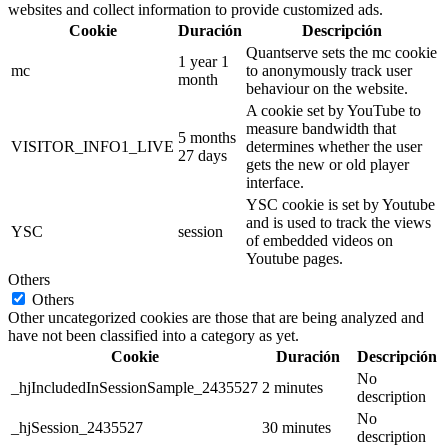
websites and collect information to provide customized ads.
Cookie
Duración
Descripción
Quantserve sets the mc cookie
1 year 1
mc
to anonymously track user
month
behaviour on the website.
A cookie set by YouTube to
measure bandwidth that
5 months
VISITOR_INFO1_LIVE
determines whether the user
27 days
gets the new or old player
interface.
YSC cookie is set by Youtube
and is used to track the views
YSC
session
of embedded videos on
Youtube pages.
Others
Others
Other uncategorized cookies are those that are being analyzed and
have not been classified into a category as yet.
Cookie
Duración
Descripción
No
_hjIncludedInSessionSample_2435527
2 minutes
description
No
_hjSession_2435527
30 minutes
description