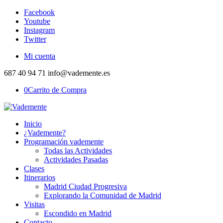
Facebook
Youtube
Instagram
Twitter
Mi cuenta
687 40 94 71 info@vademente.es
0
Carrito de Compra
Inicio
¿Vademente?
Programación vademente
Todas las Actividades
Actividades Pasadas
Clases
Itinerarios
Madrid Ciudad Progresiva
Explorando la Comunidad de Madrid
Visitas
Escondido en Madrid
Contacto