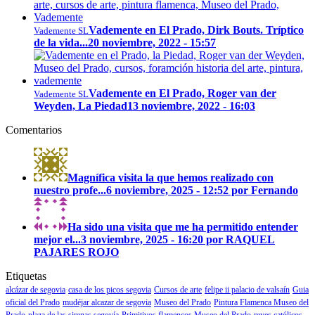
Vademente en El Prado, Dirk Bouts. Tríptico
Vademente SL
de la vida...
20 noviembre, 2022 - 15:57
Vademente en El Prado, Roger van der
Vademente SL
Weyden, La Piedad
13 noviembre, 2022 - 16:03
Comentarios
Magnífica visita la que hemos realizado con
nuestro profe...
6 noviembre, 2025 - 12:52 por Fernando
Ha sido una visita que me ha permitido entender
mejor el...
3 noviembre, 2025 - 16:20 por RAQUEL
PAJARES ROJO
Etiquetas
alcázar de segovia
casa de los picos segovia
Cursos de arte
felipe ii palacio de valsaín
Guia
oficial del Prado
mudéjar alcazar de segovia
Museo del Prado
Pintura Flamenca Museo del
Prado
plaza de las sirenas segovía
Primitivos flamencos Museo del Prado
reyes católicos