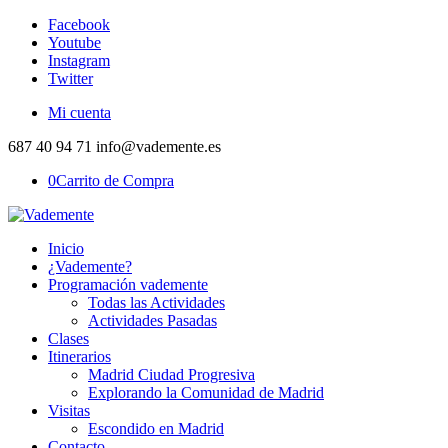
Facebook
Youtube
Instagram
Twitter
Mi cuenta
687 40 94 71 info@vademente.es
0
Carrito de Compra
Inicio
¿Vademente?
Programación vademente
Todas las Actividades
Actividades Pasadas
Clases
Itinerarios
Madrid Ciudad Progresiva
Explorando la Comunidad de Madrid
Visitas
Escondido en Madrid
Contacto