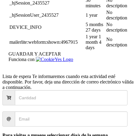
30
No
_hjSession_2435527
minutes
description
No
_hjSessionUser_2435527
1 year
description
5 months
No
DEVICE_INFO
27 days
description
1 year 1
No
mailerlite:webform:shown:4967915
month 4
description
days
GUARDAR Y ACEPTAR
Funciona con
Lista de espera
Te informaremos cuando esta actividad esté
disponible. Por favor, deja una dirección de correo electrónico válida
a continuación.
Para visitas a museos seleccionar día/s de la semana