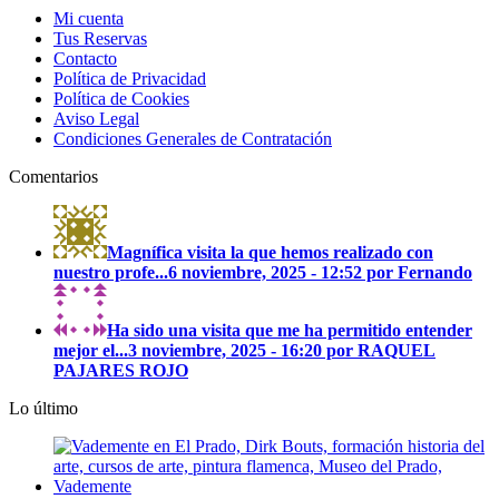
múltiples
producto
Mi cuenta
variantes.
Tus Reservas
Las
Contacto
opciones
Política de Privacidad
se
Política de Cookies
pueden
Aviso Legal
elegir
Condiciones Generales de Contratación
en
la
Comentarios
página
de
producto
Magnífica visita la que hemos realizado con
nuestro profe...
6 noviembre, 2025 - 12:52 por Fernando
Ha sido una visita que me ha permitido entender
mejor el...
3 noviembre, 2025 - 16:20 por RAQUEL
PAJARES ROJO
Lo último