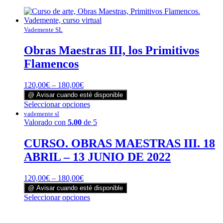
Vademente SL
Obras Maestras III, los Primitivos
Flamencos
120,00
€
–
180,00
€
@ Avisar cuando esté disponible
Este
Seleccionar opciones
producto
vademente sl
tiene
Valorado con
5.00
de 5
múltiples
variantes.
CURSO. OBRAS MAESTRAS III. 18
Las
ABRIL – 13 JUNIO DE 2022
opciones
se
pueden
120,00
€
–
180,00
€
elegir
@ Avisar cuando esté disponible
en
Este
Seleccionar opciones
la
producto
página
tiene
de