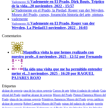
Vademente en El Prado, Dirk Bouts. Tríptico
Vademente SL
de la vida...
20 noviembre, 2022 - 15:57
Vademente en El Prado, Roger van der
Vademente SL
Weyden, La Piedad
13 noviembre, 2022 - 16:03
Comentarios
Magnífica visita la que hemos realizado con
nuestro profe...
6 noviembre, 2025 - 12:52 por Fernando
Ha sido una visita que me ha permitido entender
mejor el...
3 noviembre, 2025 - 16:20 por RAQUEL
PAJARES ROJO
Etiquetas
alcázar de segovia
casa de los picos segovia
Cursos de arte
felipe ii palacio de valsaín
Guia
oficial del Prado
mudéjar alcazar de segovia
Museo del Prado
Pintura Flamenca Museo del
Prado
plaza de las sirenas segovía
Primitivos flamencos Museo del Prado
reyes católicos
alcázar de segovia
Robert Campin Museo del Prado
ruinas del palacio de valsaín
torreón
de lozoya segovía
Vademente
Vademente en el Prado
Van der Weyden
Van der Weyden