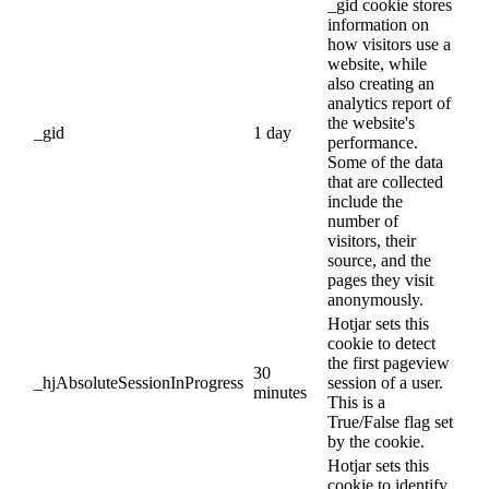
_gid cookie stores
information on
how visitors use a
website, while
also creating an
analytics report of
the website's
_gid
1 day
performance.
Some of the data
that are collected
include the
number of
visitors, their
source, and the
pages they visit
anonymously.
Hotjar sets this
cookie to detect
the first pageview
30
_hjAbsoluteSessionInProgress
session of a user.
minutes
This is a
True/False flag set
by the cookie.
Hotjar sets this
cookie to identify