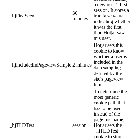
a new user’s first
session. It stores a
30
_hjFirstSeen
true/false value,
minutes
indicating whether
it was the first
time Hotjar saw
this user.
Hotjar sets this
cookie to know
whether a user is
included in the
_hjIncludedInPageviewSample
2 minutes
data sampling
defined by the
site's pageview
limit.
To determine the
most generic
cookie path that
has to be used
instead of the
page hostname,
_hjTLDTest
session
Hotjar sets the
_hjTLDTest
cookie to store