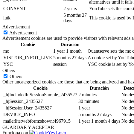
alternatives until it fails.
CONSENT
2 years
YouTube sets this cooki
5 months 27
iutk
This cookie is used by I
days
Advertisement
Advertisement
Advertisement cookies are used to provide visitors with relevant ads 
Cookie
Duración
mc
1 year 1 month
Quantserve sets the mc 
VISITOR_INFO1_LIVE
5 months 27 days
A cookie set by YouTube 
YSC
session
YSC cookie is set by Yo
Others
Others
Other uncategorized cookies are those that are being analyzed and have
Cookie
Duración
Desc
_hjIncludedInSessionSample_2435527
2 minutes
No des
_hjSession_2435527
30 minutes
No des
_hjSessionUser_2435527
1 year
No des
DEVICE_INFO
5 months 27 days
No des
mailerlite:webform:shown:4967915
1 year 1 month 4 days
No des
GUARDAR Y ACEPTAR
Funciona con