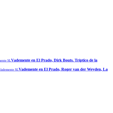
Vademente en El Prado, Dirk Bouts. Tríptico de la
ente SL
Vademente en El Prado, Roger van der Weyden, La
Vademente SL