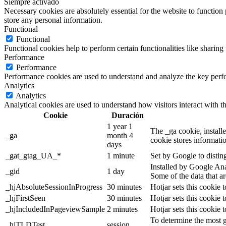
Siempre activado
Necessary cookies are absolutely essential for the website to function 
store any personal information.
Functional
Functional
Functional cookies help to perform certain functionalities like sharing 
Performance
Performance
Performance cookies are used to understand and analyze the key perfor
Analytics
Analytics
Analytical cookies are used to understand how visitors interact with th
Cookie
Duración
1 year 1
The _ga cookie, installe
_ga
month 4
cookie stores informati
days
_gat_gtag_UA_*
1 minute
Set by Google to distin
Installed by Google Anal
_gid
1 day
Some of the data that ar
_hjAbsoluteSessionInProgress
30 minutes
Hotjar sets this cookie t
_hjFirstSeen
30 minutes
Hotjar sets this cookie t
_hjIncludedInPageviewSample
2 minutes
Hotjar sets this cookie 
To determine the most g
_hjTLDTest
session