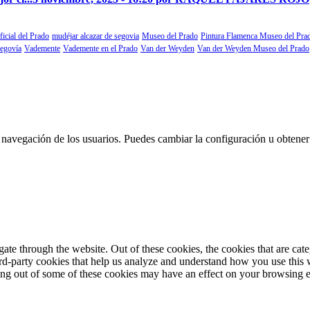
ficial del Prado
mudéjar alcazar de segovia
Museo del Prado
Pintura Flamenca Museo del Pra
segovía
Vademente
Vademente en el Prado
Van der Weyden
Van der Weyden Museo del Prado
 la navegación de los usuarios. Puedes cambiar la configuración u obtene
te through the website. Out of these cookies, the cookies that are cate
hird-party cookies that help us analyze and understand how you use this
ting out of some of these cookies may have an effect on your browsing 