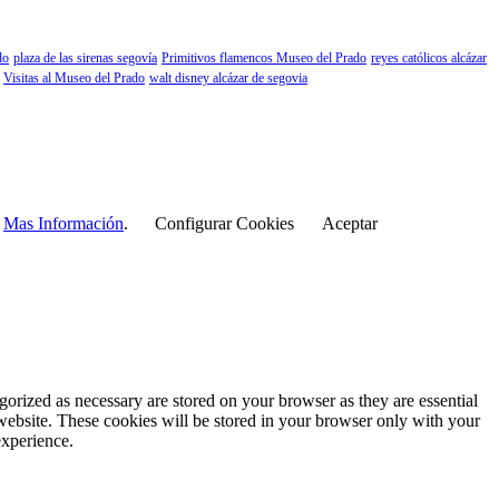
do
plaza de las sirenas segovía
Primitivos flamencos Museo del Prado
reyes católicos alcázar
Visitas al Museo del Prado
walt disney alcázar de segovia
r
Mas Información
.
Configurar Cookies
Aceptar
gorized as necessary are stored on your browser as they are essential
 website. These cookies will be stored in your browser only with your
experience.