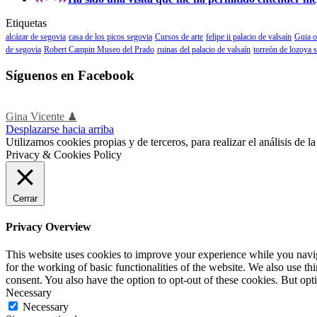
Etiquetas
alcázar de segovia
casa de los picos segovia
Cursos de arte
felipe ii palacio de valsaín
Guia o
de segovia
Robert Campin Museo del Prado
ruinas del palacio de valsaín
torreón de lozoya 
Síguenos en Facebook
Gina Vicente ♟
Desplazarse hacia arriba
Utilizamos cookies propias y de terceros, para realizar el análisis de
Privacy & Cookies Policy
Cerrar
Privacy Overview
This website uses cookies to improve your experience while you naviga
for the working of basic functionalities of the website. We also use t
consent. You also have the option to opt-out of these cookies. But op
Necessary
Necessary