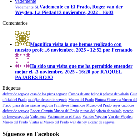
Vademente en El Prado, Roger van der
Vademente SL
Weyden, La Piedad
13 noviembre, 2022 - 16:03
Comentarios
Magnífica visita la que hemos realizado con
nuestro profe...
6 noviembre, 2025 - 12:52 por Fernando
Ha sido una visita que me ha permitido entender
mejor el...
3 noviembre, 2025 - 16:20 por RAQUEL
PAJARES ROJO
Etiquetas
alcázar de segovia
casa de los picos segovia
Cursos de arte
felipe ii palacio de valsaín
Guia
oficial del Prado
mudéjar alcazar de segovia
Museo del Prado
Pintura Flamenca Museo del
Prado
plaza de las sirenas segovía
Primitivos flamencos Museo del Prado
reyes católicos
alcázar de segovia
Robert Campin Museo del Prado
ruinas del palacio de valsaín
torreón
de lozoya segovía
Vademente
Vademente en el Prado
Van der Weyden
Van der Weyden
Museo del Prado
Visitas al Museo del Prado
walt disney alcázar de segovia
Síguenos en Facebook