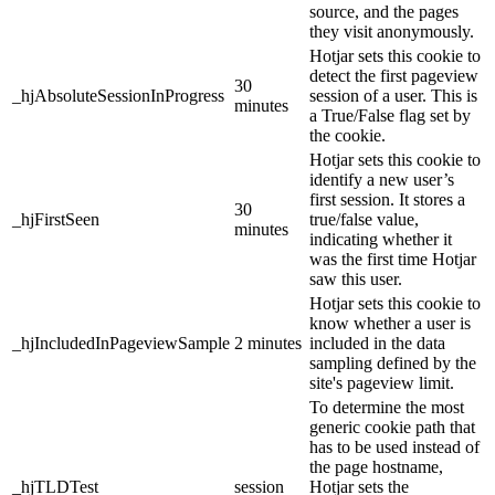
source, and the pages
they visit anonymously.
Hotjar sets this cookie to
detect the first pageview
30
_hjAbsoluteSessionInProgress
session of a user. This is
minutes
a True/False flag set by
the cookie.
Hotjar sets this cookie to
identify a new user’s
first session. It stores a
30
_hjFirstSeen
true/false value,
minutes
indicating whether it
was the first time Hotjar
saw this user.
Hotjar sets this cookie to
know whether a user is
_hjIncludedInPageviewSample
2 minutes
included in the data
sampling defined by the
site's pageview limit.
To determine the most
generic cookie path that
has to be used instead of
the page hostname,
_hjTLDTest
session
Hotjar sets the