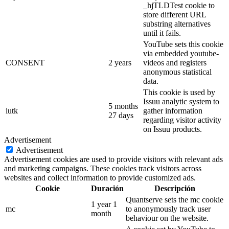
_hjTLDTest cookie to
store different URL
substring alternatives
until it fails.
YouTube sets this cookie
via embedded youtube-
CONSENT
2 years
videos and registers
anonymous statistical
data.
This cookie is used by
Issuu analytic system to
5 months
iutk
gather information
27 days
regarding visitor activity
on Issuu products.
Advertisement
Advertisement
Advertisement cookies are used to provide visitors with relevant ads
and marketing campaigns. These cookies track visitors across
websites and collect information to provide customized ads.
Cookie
Duración
Descripción
Quantserve sets the mc cookie
1 year 1
mc
to anonymously track user
month
behaviour on the website.