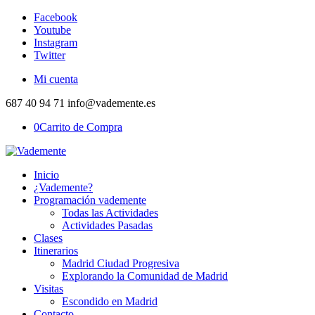
Facebook
Youtube
Instagram
Twitter
Mi cuenta
687 40 94 71 info@vademente.es
0
Carrito de Compra
Inicio
¿Vademente?
Programación vademente
Todas las Actividades
Actividades Pasadas
Clases
Itinerarios
Madrid Ciudad Progresiva
Explorando la Comunidad de Madrid
Visitas
Escondido en Madrid
Contacto