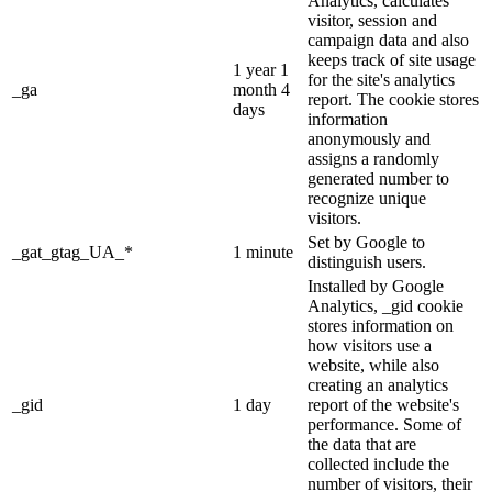
Analytics, calculates
visitor, session and
campaign data and also
keeps track of site usage
1 year 1
for the site's analytics
_ga
month 4
report. The cookie stores
days
information
anonymously and
assigns a randomly
generated number to
recognize unique
visitors.
Set by Google to
_gat_gtag_UA_*
1 minute
distinguish users.
Installed by Google
Analytics, _gid cookie
stores information on
how visitors use a
website, while also
creating an analytics
_gid
1 day
report of the website's
performance. Some of
the data that are
collected include the
number of visitors, their