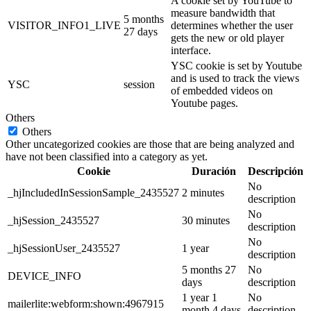
A cookie set by YouTube to
measure bandwidth that
5 months
VISITOR_INFO1_LIVE
determines whether the user
27 days
gets the new or old player
interface.
YSC cookie is set by Youtube
and is used to track the views
YSC
session
of embedded videos on
Youtube pages.
Others
Others
Other uncategorized cookies are those that are being analyzed and
have not been classified into a category as yet.
Cookie
Duración
Descripción
No
_hjIncludedInSessionSample_2435527
2 minutes
description
No
_hjSession_2435527
30 minutes
description
No
_hjSessionUser_2435527
1 year
description
5 months 27
No
DEVICE_INFO
days
description
1 year 1
No
mailerlite:webform:shown:4967915
month 4 days
description