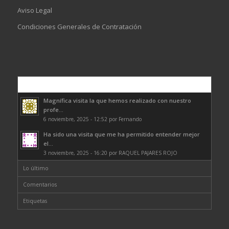
Aviso Legal
Condiciones Generales de Contratación
Comentarios
Magnífica visita la que hemos realizado con nuestro
profe...
6 noviembre, 2025 - 12:52 por Fernando
Ha sido una visita que me ha permitido entender mejor
el...
3 noviembre, 2025 - 16:20 por RAQUEL PAJARES ROJO
Lo último
Comentarios
Etiquetas