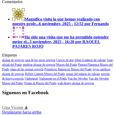
Comentarios
Magnífica visita la que hemos realizado con
nuestro profe...
6 noviembre, 2025 - 12:52 por Fernando
Ha sido una visita que me ha permitido entender
mejor el...
3 noviembre, 2025 - 16:20 por RAQUEL
PAJARES ROJO
Etiquetas
alcázar de segovia
casa de los picos segovia
Cursos de arte
felipe ii palacio de valsaín
Guia
oficial del Prado
mudéjar alcazar de segovia
Museo del Prado
Pintura Flamenca Museo del
Prado
plaza de las sirenas segovía
Primitivos flamencos Museo del Prado
reyes católicos
alcázar de segovia
Robert Campin Museo del Prado
ruinas del palacio de valsaín
torreón
de lozoya segovía
Vademente
Vademente en el Prado
Van der Weyden
Van der Weyden
Museo del Prado
Visitas al Museo del Prado
walt disney alcázar de segovia
Síguenos en Facebook
Gina Vicente ♟
Desplazarse hacia arriba