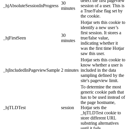
detect the first pageview
30
_hjAbsoluteSessionInProgress
session of a user. This is
minutes
a True/False flag set by
the cookie.
Hotjar sets this cookie to
identify a new user’s
first session. It stores a
30
_hjFirstSeen
true/false value,
minutes
indicating whether it
was the first time Hotjar
saw this user.
Hotjar sets this cookie to
know whether a user is
_hjIncludedInPageviewSample
2 minutes
included in the data
sampling defined by the
site's pageview limit.
To determine the most
generic cookie path that
has to be used instead of
the page hostname,
_hjTLDTest
session
Hotjar sets the
_hjTLDTest cookie to
store different URL
substring alternatives
until it fails.