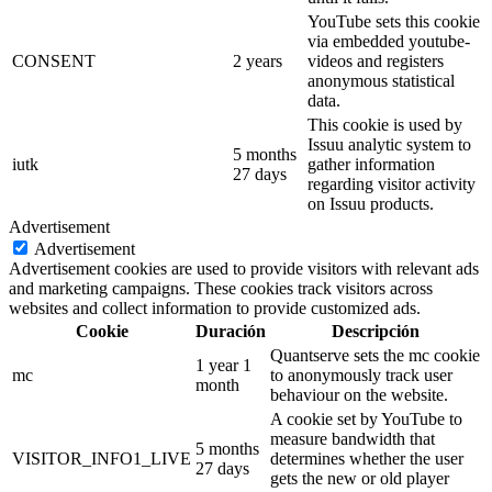
YouTube sets this cookie
via embedded youtube-
CONSENT
2 years
videos and registers
anonymous statistical
data.
This cookie is used by
Issuu analytic system to
5 months
iutk
gather information
27 days
regarding visitor activity
on Issuu products.
Advertisement
Advertisement
Advertisement cookies are used to provide visitors with relevant ads
and marketing campaigns. These cookies track visitors across
websites and collect information to provide customized ads.
Cookie
Duración
Descripción
Quantserve sets the mc cookie
1 year 1
mc
to anonymously track user
month
behaviour on the website.
A cookie set by YouTube to
measure bandwidth that
5 months
VISITOR_INFO1_LIVE
determines whether the user
27 days
gets the new or old player