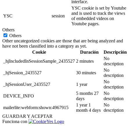
interface.
YSC cookie is set by Youtube
and is used to track the views
YSC
session
of embedded videos on
Youtube pages.
Others
Others
Other uncategorized cookies are those that are being analyzed and
have not been classified into a category as yet.
Cookie
Duración
Descripción
No
_hjIncludedInSessionSample_2435527
2 minutes
description
No
_hjSession_2435527
30 minutes
description
No
_hjSessionUser_2435527
1 year
description
5 months 27
No
DEVICE_INFO
days
description
1 year 1
No
mailerlite:webform:shown:4967915
month 4 days
description
GUARDAR Y ACEPTAR
Funciona con