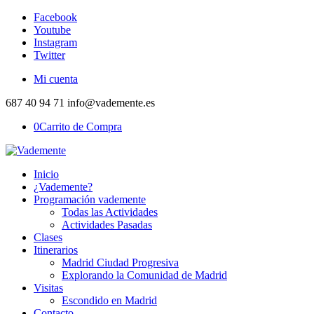
Facebook
Youtube
Instagram
Twitter
Mi cuenta
687 40 94 71 info@vademente.es
0
Carrito de Compra
Inicio
¿Vademente?
Programación vademente
Todas las Actividades
Actividades Pasadas
Clases
Itinerarios
Madrid Ciudad Progresiva
Explorando la Comunidad de Madrid
Visitas
Escondido en Madrid
Contacto