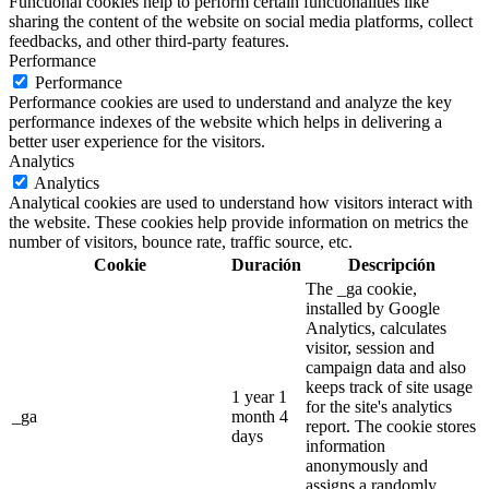
Functional cookies help to perform certain functionalities like
sharing the content of the website on social media platforms, collect
feedbacks, and other third-party features.
Performance
Performance
Performance cookies are used to understand and analyze the key
performance indexes of the website which helps in delivering a
better user experience for the visitors.
Analytics
Analytics
Analytical cookies are used to understand how visitors interact with
the website. These cookies help provide information on metrics the
number of visitors, bounce rate, traffic source, etc.
Cookie
Duración
Descripción
The _ga cookie,
installed by Google
Analytics, calculates
visitor, session and
campaign data and also
keeps track of site usage
1 year 1
for the site's analytics
_ga
month 4
report. The cookie stores
days
information
anonymously and
assigns a randomly