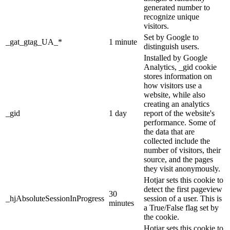
generated number to
recognize unique
visitors.
Set by Google to
_gat_gtag_UA_*
1 minute
distinguish users.
Installed by Google
Analytics, _gid cookie
stores information on
how visitors use a
website, while also
creating an analytics
_gid
1 day
report of the website's
performance. Some of
the data that are
collected include the
number of visitors, their
source, and the pages
they visit anonymously.
Hotjar sets this cookie to
detect the first pageview
30
_hjAbsoluteSessionInProgress
session of a user. This is
minutes
a True/False flag set by
the cookie.
Hotjar sets this cookie to