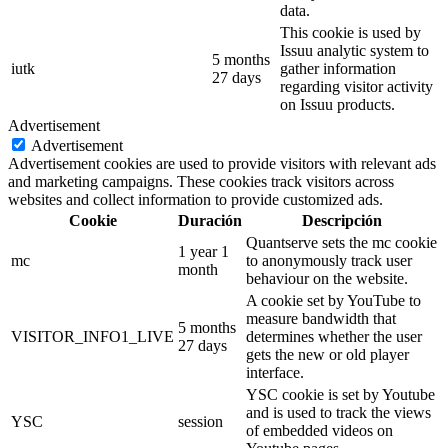
data.
This cookie is used by
Issuu analytic system to
5 months
iutk
gather information
27 days
regarding visitor activity
on Issuu products.
Advertisement
Advertisement
Advertisement cookies are used to provide visitors with relevant ads
and marketing campaigns. These cookies track visitors across
websites and collect information to provide customized ads.
Cookie
Duración
Descripción
Quantserve sets the mc cookie
1 year 1
mc
to anonymously track user
month
behaviour on the website.
A cookie set by YouTube to
measure bandwidth that
5 months
VISITOR_INFO1_LIVE
determines whether the user
27 days
gets the new or old player
interface.
YSC cookie is set by Youtube
and is used to track the views
YSC
session
of embedded videos on