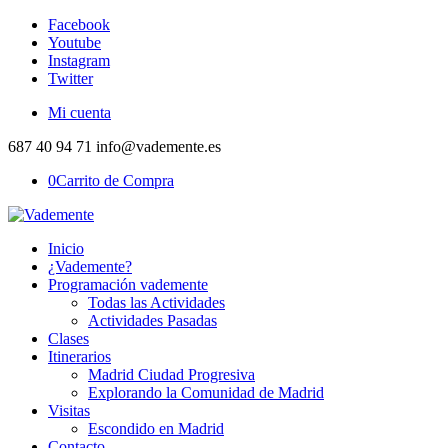
Facebook
Youtube
Instagram
Twitter
Mi cuenta
687 40 94 71 info@vademente.es
0
Carrito de Compra
Inicio
¿Vademente?
Programación vademente
Todas las Actividades
Actividades Pasadas
Clases
Itinerarios
Madrid Ciudad Progresiva
Explorando la Comunidad de Madrid
Visitas
Escondido en Madrid
Contacto