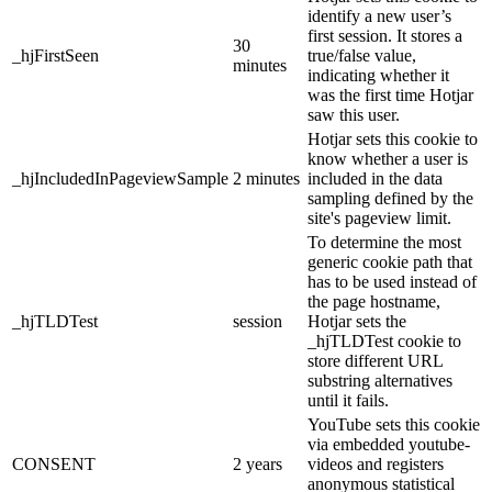
identify a new user’s
first session. It stores a
30
_hjFirstSeen
true/false value,
minutes
indicating whether it
was the first time Hotjar
saw this user.
Hotjar sets this cookie to
know whether a user is
_hjIncludedInPageviewSample
2 minutes
included in the data
sampling defined by the
site's pageview limit.
To determine the most
generic cookie path that
has to be used instead of
the page hostname,
_hjTLDTest
session
Hotjar sets the
_hjTLDTest cookie to
store different URL
substring alternatives
until it fails.
YouTube sets this cookie
via embedded youtube-
CONSENT
2 years
videos and registers
anonymous statistical