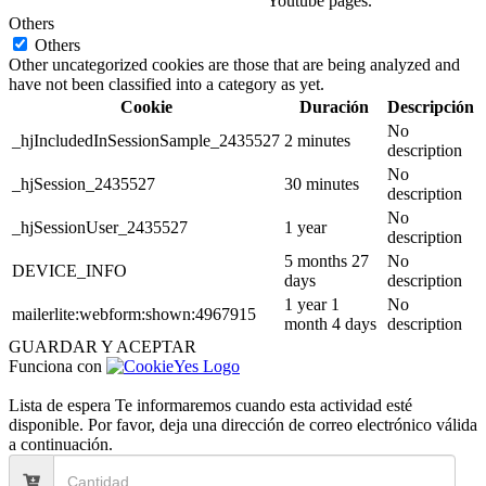
Youtube pages.
Others
Others
Other uncategorized cookies are those that are being analyzed and
have not been classified into a category as yet.
Cookie
Duración
Descripción
No
_hjIncludedInSessionSample_2435527
2 minutes
description
No
_hjSession_2435527
30 minutes
description
No
_hjSessionUser_2435527
1 year
description
5 months 27
No
DEVICE_INFO
days
description
1 year 1
No
mailerlite:webform:shown:4967915
month 4 days
description
GUARDAR Y ACEPTAR
Funciona con
Lista de espera
Te informaremos cuando esta actividad esté
disponible. Por favor, deja una dirección de correo electrónico válida
a continuación.