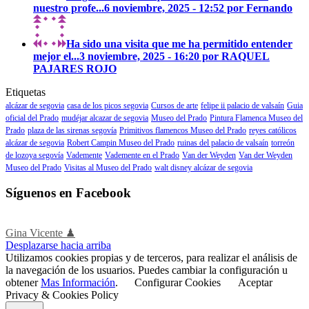
nuestro profe...
6 noviembre, 2025 - 12:52 por Fernando
Ha sido una visita que me ha permitido entender
mejor el...
3 noviembre, 2025 - 16:20 por RAQUEL
PAJARES ROJO
Etiquetas
alcázar de segovia
casa de los picos segovia
Cursos de arte
felipe ii palacio de valsaín
Guia
oficial del Prado
mudéjar alcazar de segovia
Museo del Prado
Pintura Flamenca Museo del
Prado
plaza de las sirenas segovía
Primitivos flamencos Museo del Prado
reyes católicos
alcázar de segovia
Robert Campin Museo del Prado
ruinas del palacio de valsaín
torreón
de lozoya segovía
Vademente
Vademente en el Prado
Van der Weyden
Van der Weyden
Museo del Prado
Visitas al Museo del Prado
walt disney alcázar de segovia
Síguenos en Facebook
Gina Vicente ♟
Desplazarse hacia arriba
Utilizamos cookies propias y de terceros, para realizar el análisis de
la navegación de los usuarios. Puedes cambiar la configuración u
obtener
Mas Información
.
Configurar Cookies
Aceptar
Privacy & Cookies Policy