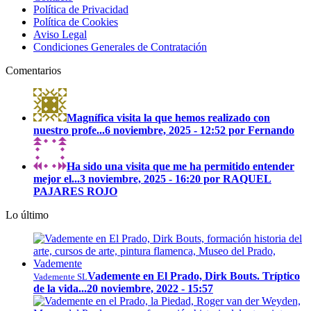
Política de Privacidad
Política de Cookies
Aviso Legal
Condiciones Generales de Contratación
Comentarios
Magnífica visita la que hemos realizado con
nuestro profe...
6 noviembre, 2025 - 12:52 por Fernando
Ha sido una visita que me ha permitido entender
mejor el...
3 noviembre, 2025 - 16:20 por RAQUEL
PAJARES ROJO
Lo último
Vademente en El Prado, Dirk Bouts. Tríptico
Vademente SL
de la vida...
20 noviembre, 2022 - 15:57