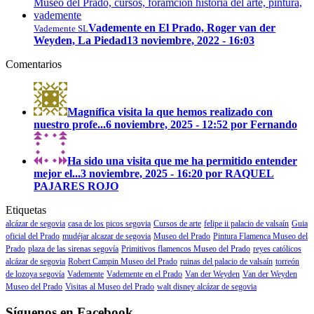
Vademente en El Prado, Roger van der
Vademente SL
Weyden, La Piedad
13 noviembre, 2022 - 16:03
Comentarios
Magnífica visita la que hemos realizado con
nuestro profe...
6 noviembre, 2025 - 12:52 por Fernando
Ha sido una visita que me ha permitido entender
mejor el...
3 noviembre, 2025 - 16:20 por RAQUEL
PAJARES ROJO
Etiquetas
alcázar de segovia
casa de los picos segovia
Cursos de arte
felipe ii palacio de valsaín
Guia
oficial del Prado
mudéjar alcazar de segovia
Museo del Prado
Pintura Flamenca Museo del
Prado
plaza de las sirenas segovía
Primitivos flamencos Museo del Prado
reyes católicos
alcázar de segovia
Robert Campin Museo del Prado
ruinas del palacio de valsaín
torreón
de lozoya segovía
Vademente
Vademente en el Prado
Van der Weyden
Van der Weyden
Museo del Prado
Visitas al Museo del Prado
walt disney alcázar de segovia
Síguenos en Facebook