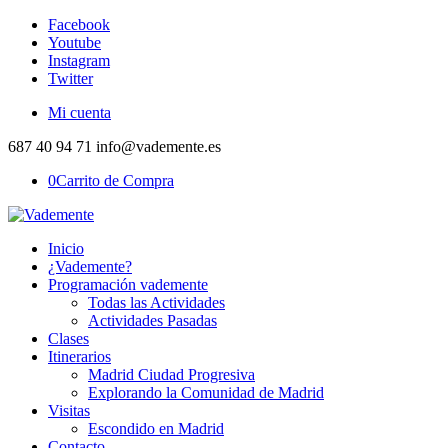
Facebook
Youtube
Instagram
Twitter
Mi cuenta
687 40 94 71 info@vademente.es
0
Carrito de Compra
Inicio
¿Vademente?
Programación vademente
Todas las Actividades
Actividades Pasadas
Clases
Itinerarios
Madrid Ciudad Progresiva
Explorando la Comunidad de Madrid
Visitas
Escondido en Madrid
Contacto