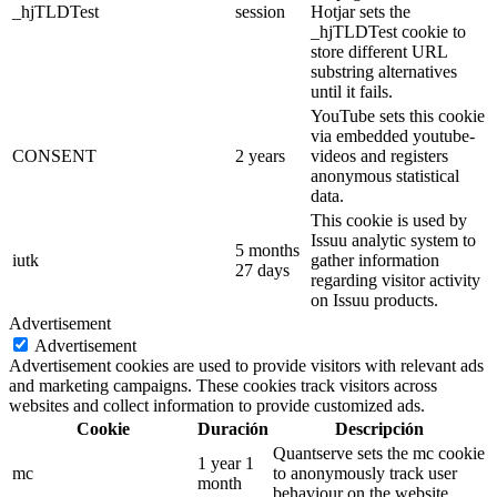
_hjTLDTest
session
Hotjar sets the
_hjTLDTest cookie to
store different URL
substring alternatives
until it fails.
YouTube sets this cookie
via embedded youtube-
CONSENT
2 years
videos and registers
anonymous statistical
data.
This cookie is used by
Issuu analytic system to
5 months
iutk
gather information
27 days
regarding visitor activity
on Issuu products.
Advertisement
Advertisement
Advertisement cookies are used to provide visitors with relevant ads
and marketing campaigns. These cookies track visitors across
websites and collect information to provide customized ads.
Cookie
Duración
Descripción
Quantserve sets the mc cookie
1 year 1
mc
to anonymously track user
month
behaviour on the website.