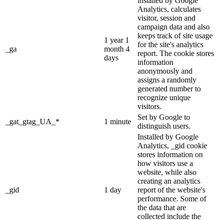
installed by Google
Analytics, calculates
visitor, session and
campaign data and also
keeps track of site usage
1 year 1
for the site's analytics
_ga
month 4
report. The cookie stores
days
information
anonymously and
assigns a randomly
generated number to
recognize unique
visitors.
Set by Google to
_gat_gtag_UA_*
1 minute
distinguish users.
Installed by Google
Analytics, _gid cookie
stores information on
how visitors use a
website, while also
creating an analytics
_gid
1 day
report of the website's
performance. Some of
the data that are
collected include the