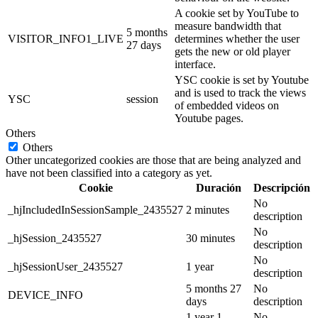
A cookie set by YouTube to
measure bandwidth that
5 months
VISITOR_INFO1_LIVE
determines whether the user
27 days
gets the new or old player
interface.
YSC cookie is set by Youtube
and is used to track the views
YSC
session
of embedded videos on
Youtube pages.
Others
Others
Other uncategorized cookies are those that are being analyzed and
have not been classified into a category as yet.
Cookie
Duración
Descripción
No
_hjIncludedInSessionSample_2435527
2 minutes
description
No
_hjSession_2435527
30 minutes
description
No
_hjSessionUser_2435527
1 year
description
5 months 27
No
DEVICE_INFO
days
description
1 year 1
No