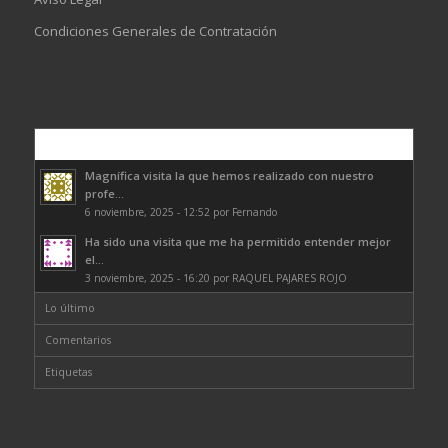
Condiciones Generales de Contratación
Comentarios
Magnífica visita la que hemos realizado con nuestro
profe...
6 noviembre, 2025 - 12:52 por Fernando
Ha sido una visita que me ha permitido entender mejor
el...
3 noviembre, 2025 - 16:20 por RAQUEL PAJARES ROJO
Lo último
Comentarios
Etiquetas