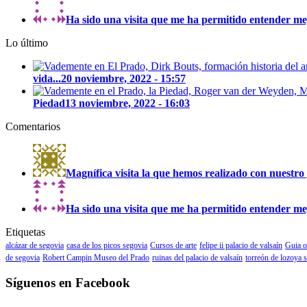
Ha sido una visita que me ha permitido entender mejo
Lo último
vida...
20 noviembre, 2022 - 15:57
Piedad
13 noviembre, 2022 - 16:03
Comentarios
Magnífica visita la que hemos realizado con nuestro 
Ha sido una visita que me ha permitido entender mejo
Etiquetas
alcázar de segovia
casa de los picos segovia
Cursos de arte
felipe ii palacio de valsaín
Guia o
de segovia
Robert Campin Museo del Prado
ruinas del palacio de valsaín
torreón de lozoya 
Síguenos en Facebook