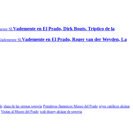
Vademente en El Prado, Dirk Bouts. Tríptico de la
ente SL
Vademente en El Prado, Roger van der Weyden, La
Vademente SL
do
plaza de las sirenas segovía
Primitivos flamencos Museo del Prado
reyes católicos alcázar
Visitas al Museo del Prado
walt disney alcázar de segovia