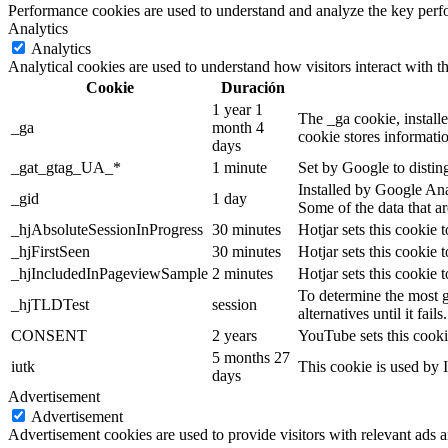
Performance cookies are used to understand and analyze the key perfor
Analytics
Analytics
Analytical cookies are used to understand how visitors interact with th
Cookie
Duración
1 year 1
The _ga cookie, installe
_ga
month 4
cookie stores informati
days
_gat_gtag_UA_*
1 minute
Set by Google to distin
Installed by Google Anal
_gid
1 day
Some of the data that ar
_hjAbsoluteSessionInProgress
30 minutes
Hotjar sets this cookie t
_hjFirstSeen
30 minutes
Hotjar sets this cookie t
_hjIncludedInPageviewSample
2 minutes
Hotjar sets this cookie 
To determine the most g
_hjTLDTest
session
alternatives until it fails.
CONSENT
2 years
YouTube sets this cooki
5 months 27
iutk
This cookie is used by I
days
Advertisement
Advertisement
Advertisement cookies are used to provide visitors with relevant ads 