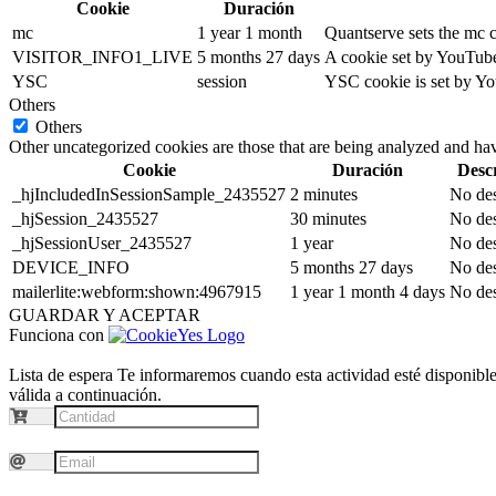
Cookie
Duración
mc
1 year 1 month
Quantserve sets the mc 
VISITOR_INFO1_LIVE
5 months 27 days
A cookie set by YouTube 
YSC
session
YSC cookie is set by Yo
Others
Others
Other uncategorized cookies are those that are being analyzed and have
Cookie
Duración
Desc
_hjIncludedInSessionSample_2435527
2 minutes
No des
_hjSession_2435527
30 minutes
No des
_hjSessionUser_2435527
1 year
No des
DEVICE_INFO
5 months 27 days
No des
mailerlite:webform:shown:4967915
1 year 1 month 4 days
No des
GUARDAR Y ACEPTAR
Funciona con
Lista de espera
Te informaremos cuando esta actividad esté disponible.
válida a continuación.