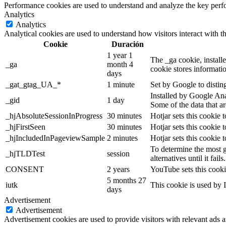
Performance cookies are used to understand and analyze the key perfor
Analytics
Analytics
Analytical cookies are used to understand how visitors interact with th
Cookie
Duración
1 year 1
The _ga cookie, installe
_ga
month 4
cookie stores informati
days
_gat_gtag_UA_*
1 minute
Set by Google to distin
Installed by Google Anal
_gid
1 day
Some of the data that ar
_hjAbsoluteSessionInProgress
30 minutes
Hotjar sets this cookie t
_hjFirstSeen
30 minutes
Hotjar sets this cookie t
_hjIncludedInPageviewSample
2 minutes
Hotjar sets this cookie 
To determine the most g
_hjTLDTest
session
alternatives until it fails.
CONSENT
2 years
YouTube sets this cooki
5 months 27
iutk
This cookie is used by I
days
Advertisement
Advertisement
Advertisement cookies are used to provide visitors with relevant ads 