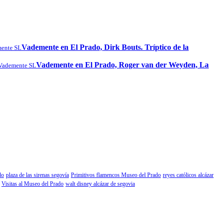
Vademente en El Prado, Dirk Bouts. Tríptico de la
ente SL
Vademente en El Prado, Roger van der Weyden, La
Vademente SL
do
plaza de las sirenas segovía
Primitivos flamencos Museo del Prado
reyes católicos alcázar
Visitas al Museo del Prado
walt disney alcázar de segovia