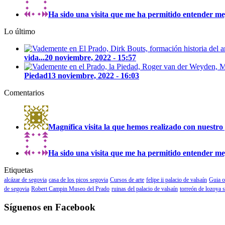
Ha sido una visita que me ha permitido entender mejo
Lo último
vida...
20 noviembre, 2022 - 15:57
Piedad
13 noviembre, 2022 - 16:03
Comentarios
Magnífica visita la que hemos realizado con nuestro 
Ha sido una visita que me ha permitido entender mejo
Etiquetas
alcázar de segovia
casa de los picos segovia
Cursos de arte
felipe ii palacio de valsaín
Guia o
de segovia
Robert Campin Museo del Prado
ruinas del palacio de valsaín
torreón de lozoya 
Síguenos en Facebook