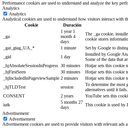
Performance cookies are used to understand and analyze the key perfor
Analytics
Analytics
Analytical cookies are used to understand how visitors interact with th
Cookie
Duración
1 year 1
The _ga cookie, installe
_ga
month 4
cookie stores informati
days
_gat_gtag_UA_*
1 minute
Set by Google to distin
Installed by Google Anal
_gid
1 day
Some of the data that ar
_hjAbsoluteSessionInProgress
30 minutes
Hotjar sets this cookie t
_hjFirstSeen
30 minutes
Hotjar sets this cookie t
_hjIncludedInPageviewSample
2 minutes
Hotjar sets this cookie 
To determine the most g
_hjTLDTest
session
alternatives until it fails.
CONSENT
2 years
YouTube sets this cooki
5 months 27
iutk
This cookie is used by I
days
Advertisement
Advertisement
Advertisement cookies are used to provide visitors with relevant ads 