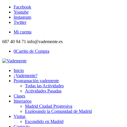
Facebook
Youtube
Instagram
Twitter
Mi cuenta
687 40 94 71 info@vademente.es
0
Carrito de Compra
Inicio
¿Vademente?
Programación vademente
Todas las Actividades
Actividades Pasadas
Clases
Itinerarios
Madrid Ciudad Progresiva
Explorando la Comunidad de Madrid
Visitas
Escondido en Madrid
Contacto