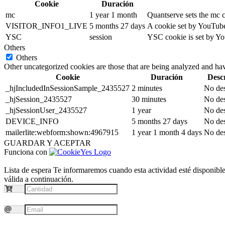
Cookie
Duración
mc
1 year 1 month
Quantserve sets the mc 
VISITOR_INFO1_LIVE
5 months 27 days
A cookie set by YouTube 
YSC
session
YSC cookie is set by Yo
Others
Others
Other uncategorized cookies are those that are being analyzed and have
Cookie
Duración
Desc
_hjIncludedInSessionSample_2435527
2 minutes
No des
_hjSession_2435527
30 minutes
No des
_hjSessionUser_2435527
1 year
No des
DEVICE_INFO
5 months 27 days
No des
mailerlite:webform:shown:4967915
1 year 1 month 4 days
No des
GUARDAR Y ACEPTAR
Funciona con
Lista de espera
Te informaremos cuando esta actividad esté disponible.
válida a continuación.