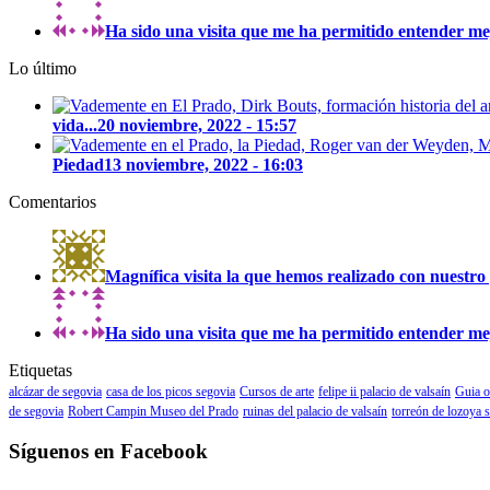
Ha sido una visita que me ha permitido entender mejo
Lo último
vida...
20 noviembre, 2022 - 15:57
Piedad
13 noviembre, 2022 - 16:03
Comentarios
Magnífica visita la que hemos realizado con nuestro 
Ha sido una visita que me ha permitido entender mejo
Etiquetas
alcázar de segovia
casa de los picos segovia
Cursos de arte
felipe ii palacio de valsaín
Guia o
de segovia
Robert Campin Museo del Prado
ruinas del palacio de valsaín
torreón de lozoya 
Síguenos en Facebook