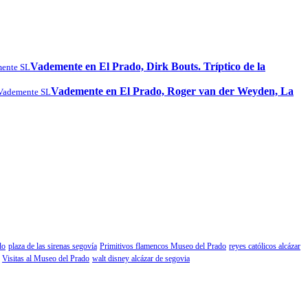
Vademente en El Prado, Dirk Bouts. Tríptico de la
ente SL
Vademente en El Prado, Roger van der Weyden, La
Vademente SL
do
plaza de las sirenas segovía
Primitivos flamencos Museo del Prado
reyes católicos alcázar
Visitas al Museo del Prado
walt disney alcázar de segovia