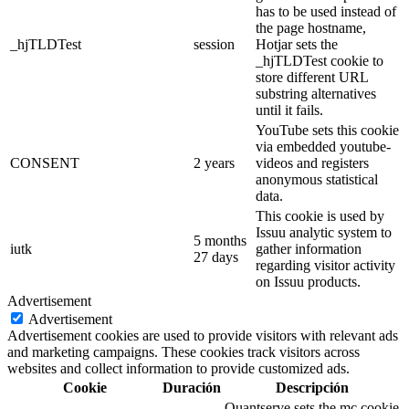
has to be used instead of
the page hostname,
_hjTLDTest
session
Hotjar sets the
_hjTLDTest cookie to
store different URL
substring alternatives
until it fails.
YouTube sets this cookie
via embedded youtube-
CONSENT
2 years
videos and registers
anonymous statistical
data.
This cookie is used by
Issuu analytic system to
5 months
iutk
gather information
27 days
regarding visitor activity
on Issuu products.
Advertisement
Advertisement
Advertisement cookies are used to provide visitors with relevant ads
and marketing campaigns. These cookies track visitors across
websites and collect information to provide customized ads.
Cookie
Duración
Descripción
Quantserve sets the mc cookie