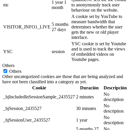
1 year 1
mc
to anonymously track user
month
behaviour on the website.
A cookie set by YouTube to
measure bandwidth that
5 months
VISITOR_INFO1_LIVE
determines whether the user
27 days
gets the new or old player
interface.
YSC cookie is set by Youtube
and is used to track the views
YSC
session
of embedded videos on
Youtube pages.
Others
Others
Other uncategorized cookies are those that are being analyzed and
have not been classified into a category as yet.
Cookie
Duración
Descripción
No
_hjIncludedInSessionSample_2435527
2 minutes
description
No
_hjSession_2435527
30 minutes
description
No
_hjSessionUser_2435527
1 year
description
5 months 27
No