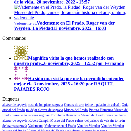
de la vida...
20 noviembre, 2022 - 15:57
Vademente en El Prado, Roger van der
Vademente SL
Weyden, La Piedad
13 noviembre, 2022 - 16:03
Comentarios
Magnífica visita la que hemos realizado con
nuestro profe...
6 noviembre, 2025 - 12:52 por Fernando
Ha sido una visita que me ha permitido entender
mejor el...
3 noviembre, 2025 - 16:20 por RAQUEL
PAJARES ROJO
Etiquetas
alcázar de segovia
casa de los picos segovia
Cursos de arte
felipe ii palacio de valsaín
Guia
oficial del Prado
mudéjar alcazar de segovia
Museo del Prado
Pintura Flamenca Museo del
Prado
plaza de las sirenas segovía
Primitivos flamencos Museo del Prado
reyes católicos
alcázar de segovia
Robert Campin Museo del Prado
ruinas del palacio de valsaín
torreón
de lozoya segovía
Vademente
Vademente en el Prado
Van der Weyden
Van der Weyden
Museo del Prado
Visitas al Museo del Prado
walt disney alcázar de segovia