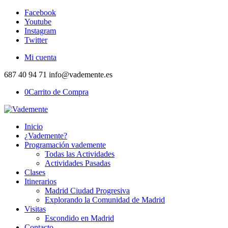
Facebook
Youtube
Instagram
Twitter
Mi cuenta
687 40 94 71 info@vademente.es
0
Carrito de Compra
Inicio
¿Vademente?
Programación vademente
Todas las Actividades
Actividades Pasadas
Clases
Itinerarios
Madrid Ciudad Progresiva
Explorando la Comunidad de Madrid
Visitas
Escondido en Madrid
Contacto