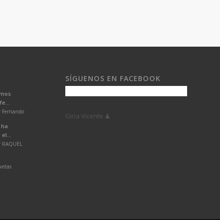
SÍGUENOS EN FACEBOOK
emos
e...
r Fernando
Gina Vicente ♟
 ha
el...
or RAQUEL
uetas