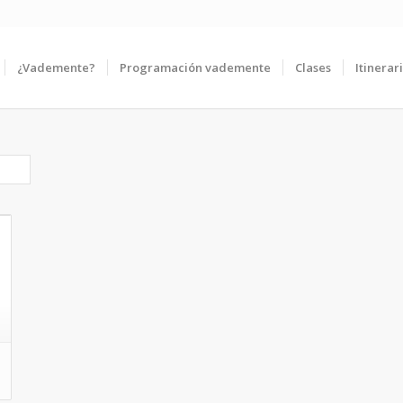
¿Vademente?
Programación vademente
Clases
Itinerar