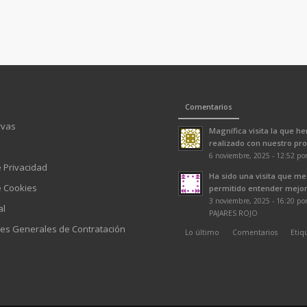
Comentarios
rvas
Magnífica visita la que h
realizado con nuestro prof
6 noviembre, 2025 - 12:52 po
e Privacidad
Ha sido una visita que me
e Cookies
permitido entender mejor 
3 noviembre, 2025 - 16:20 p
al
PAJARES ROJO
es Generales de Contratación
Lo último
Comentarios
Etiq