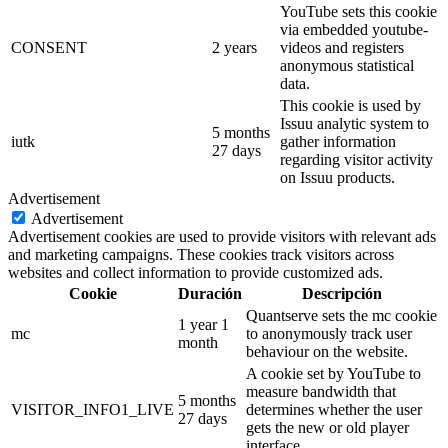
YouTube sets this cookie
via embedded youtube-
CONSENT
2 years
videos and registers
anonymous statistical
data.
This cookie is used by
Issuu analytic system to
5 months
iutk
gather information
27 days
regarding visitor activity
on Issuu products.
Advertisement
Advertisement
Advertisement cookies are used to provide visitors with relevant ads
and marketing campaigns. These cookies track visitors across
websites and collect information to provide customized ads.
Cookie
Duración
Descripción
Quantserve sets the mc cookie
1 year 1
mc
to anonymously track user
month
behaviour on the website.
A cookie set by YouTube to
measure bandwidth that
5 months
VISITOR_INFO1_LIVE
determines whether the user
27 days
gets the new or old player
interface.