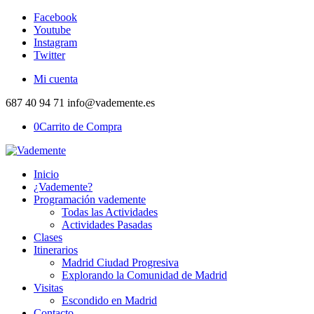
Facebook
Youtube
Instagram
Twitter
Mi cuenta
687 40 94 71 info@vademente.es
0
Carrito de Compra
Inicio
¿Vademente?
Programación vademente
Todas las Actividades
Actividades Pasadas
Clases
Itinerarios
Madrid Ciudad Progresiva
Explorando la Comunidad de Madrid
Visitas
Escondido en Madrid
Contacto