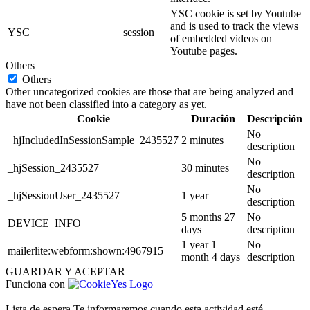
YSC cookie is set by Youtube
and is used to track the views
YSC
session
of embedded videos on
Youtube pages.
Others
Others
Other uncategorized cookies are those that are being analyzed and
have not been classified into a category as yet.
Cookie
Duración
Descripción
No
_hjIncludedInSessionSample_2435527
2 minutes
description
No
_hjSession_2435527
30 minutes
description
No
_hjSessionUser_2435527
1 year
description
5 months 27
No
DEVICE_INFO
days
description
1 year 1
No
mailerlite:webform:shown:4967915
month 4 days
description
GUARDAR Y ACEPTAR
Funciona con
Lista de espera
Te informaremos cuando esta actividad esté