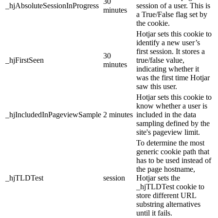
30
_hjAbsoluteSessionInProgress
session of a user. This is
minutes
a True/False flag set by
the cookie.
Hotjar sets this cookie to
identify a new user’s
first session. It stores a
30
_hjFirstSeen
true/false value,
minutes
indicating whether it
was the first time Hotjar
saw this user.
Hotjar sets this cookie to
know whether a user is
_hjIncludedInPageviewSample
2 minutes
included in the data
sampling defined by the
site's pageview limit.
To determine the most
generic cookie path that
has to be used instead of
the page hostname,
_hjTLDTest
session
Hotjar sets the
_hjTLDTest cookie to
store different URL
substring alternatives
until it fails.