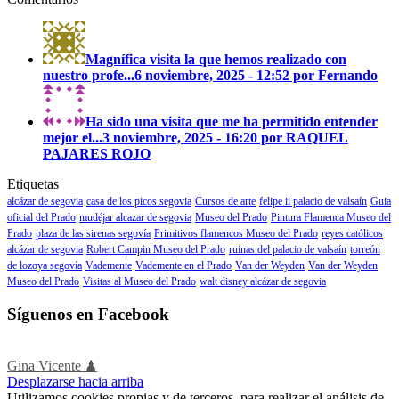
Magnífica visita la que hemos realizado con
nuestro profe...
6 noviembre, 2025 - 12:52 por Fernando
Ha sido una visita que me ha permitido entender
mejor el...
3 noviembre, 2025 - 16:20 por RAQUEL
PAJARES ROJO
Etiquetas
alcázar de segovia
casa de los picos segovia
Cursos de arte
felipe ii palacio de valsaín
Guia
oficial del Prado
mudéjar alcazar de segovia
Museo del Prado
Pintura Flamenca Museo del
Prado
plaza de las sirenas segovía
Primitivos flamencos Museo del Prado
reyes católicos
alcázar de segovia
Robert Campin Museo del Prado
ruinas del palacio de valsaín
torreón
de lozoya segovía
Vademente
Vademente en el Prado
Van der Weyden
Van der Weyden
Museo del Prado
Visitas al Museo del Prado
walt disney alcázar de segovia
Síguenos en Facebook
Gina Vicente ♟
Desplazarse hacia arriba
Utilizamos cookies propias y de terceros, para realizar el análisis de