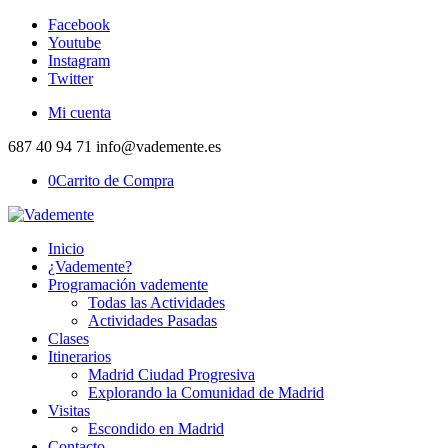
Facebook
Youtube
Instagram
Twitter
Mi cuenta
687 40 94 71 info@vademente.es
0
Carrito de Compra
Inicio
¿Vademente?
Programación vademente
Todas las Actividades
Actividades Pasadas
Clases
Itinerarios
Madrid Ciudad Progresiva
Explorando la Comunidad de Madrid
Visitas
Escondido en Madrid
Contacto