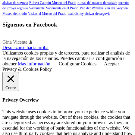
alcázar de segovia
Robert Campin Museo del Prado
ruinas del palacio de valsaín
torreón
de lozoya segovía
Vademente
Vademente en el Prado
Van der Weyden
Van der Weyden
Museo del Prado
Visitas al Museo del Prado
walt disney alcázar de segovia
Síguenos en Facebook
Gina Vicente ♟
Desplazarse hacia arriba
Utilizamos cookies propias y de terceros, para realizar el análisis de
la navegación de los usuarios. Puedes cambiar la configuración u
obtener
Mas Información
.
Configurar Cookies
Aceptar
Privacy & Cookies Policy
Cerrar
Privacy Overview
This website uses cookies to improve your experience while you
navigate through the website. Out of these cookies, the cookies that
are categorized as necessary are stored on your browser as they are
essential for the working of basic functionalities of the website. We
also use third-party cookies that help us analyze and understand how