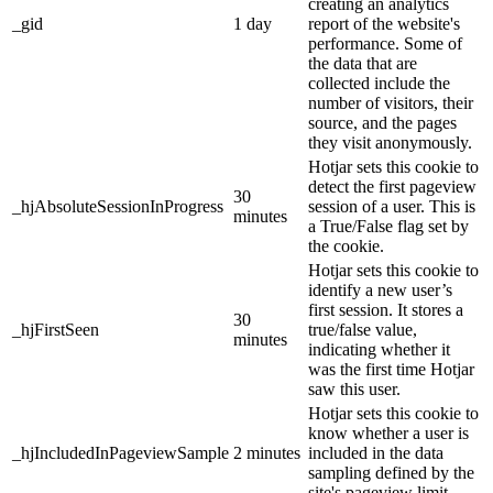
creating an analytics
_gid
1 day
report of the website's
performance. Some of
the data that are
collected include the
number of visitors, their
source, and the pages
they visit anonymously.
Hotjar sets this cookie to
detect the first pageview
30
_hjAbsoluteSessionInProgress
session of a user. This is
minutes
a True/False flag set by
the cookie.
Hotjar sets this cookie to
identify a new user’s
first session. It stores a
30
_hjFirstSeen
true/false value,
minutes
indicating whether it
was the first time Hotjar
saw this user.
Hotjar sets this cookie to
know whether a user is
_hjIncludedInPageviewSample
2 minutes
included in the data
sampling defined by the
site's pageview limit.