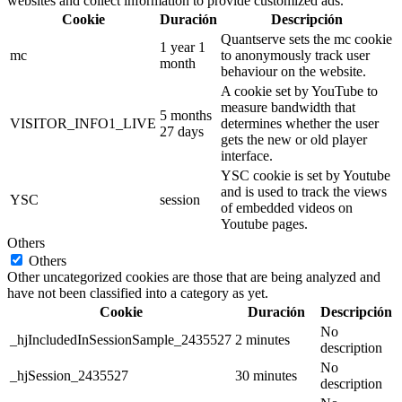
websites and collect information to provide customized ads.
Cookie
Duración
Descripción
Quantserve sets the mc cookie
1 year 1
mc
to anonymously track user
month
behaviour on the website.
A cookie set by YouTube to
measure bandwidth that
5 months
VISITOR_INFO1_LIVE
determines whether the user
27 days
gets the new or old player
interface.
YSC cookie is set by Youtube
and is used to track the views
YSC
session
of embedded videos on
Youtube pages.
Others
Others
Other uncategorized cookies are those that are being analyzed and
have not been classified into a category as yet.
Cookie
Duración
Descripción
No
_hjIncludedInSessionSample_2435527
2 minutes
description
No
_hjSession_2435527
30 minutes
description