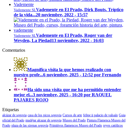
Vademente en El Prado, Dirk Bouts. Tríptico
Vademente SL
de la vida...
20 noviembre, 2022 - 15:57
Vademente en El Prado, Roger van der
Vademente SL
Weyden, La Piedad
13 noviembre, 2022 - 16:03
Comentarios
Magnífica visita la que hemos realizado con
nuestro profe...
6 noviembre, 2025 - 12:52 por Fernando
Ha sido una visita que me ha permitido entender
mejor el...
3 noviembre, 2025 - 16:20 por RAQUEL
PAJARES ROJO
Etiquetas
alcázar de segovia
casa de los picos segovia
Cursos de arte
felipe ii palacio de valsaín
Guia
oficial del Prado
mudéjar alcazar de segovia
Museo del Prado
Pintura Flamenca Museo del
Prado
plaza de las sirenas segovía
Primitivos flamencos Museo del Prado
reyes católicos