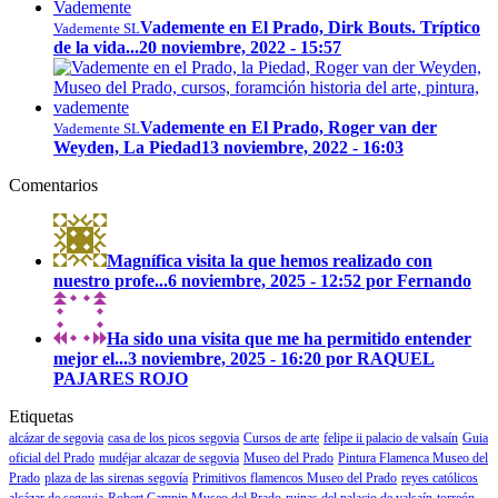
Vademente en El Prado, Dirk Bouts. Tríptico
Vademente SL
de la vida...
20 noviembre, 2022 - 15:57
Vademente en El Prado, Roger van der
Vademente SL
Weyden, La Piedad
13 noviembre, 2022 - 16:03
Comentarios
Magnífica visita la que hemos realizado con
nuestro profe...
6 noviembre, 2025 - 12:52 por Fernando
Ha sido una visita que me ha permitido entender
mejor el...
3 noviembre, 2025 - 16:20 por RAQUEL
PAJARES ROJO
Etiquetas
alcázar de segovia
casa de los picos segovia
Cursos de arte
felipe ii palacio de valsaín
Guia
oficial del Prado
mudéjar alcazar de segovia
Museo del Prado
Pintura Flamenca Museo del
Prado
plaza de las sirenas segovía
Primitivos flamencos Museo del Prado
reyes católicos
alcázar de segovia
Robert Campin Museo del Prado
ruinas del palacio de valsaín
torreón