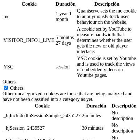
Cookie
Duración
Descripción
Quantserve sets the mc cookie
1 year 1
mc
to anonymously track user
month
behaviour on the website.
A cookie set by YouTube to
measure bandwidth that
5 months
VISITOR_INFO1_LIVE
determines whether the user
27 days
gets the new or old player
interface.
YSC cookie is set by Youtube
and is used to track the views
YSC
session
of embedded videos on
Youtube pages.
Others
Others
Other uncategorized cookies are those that are being analyzed and
have not been classified into a category as yet.
Cookie
Duración
Descripción
No
_hjIncludedInSessionSample_2435527
2 minutes
description
No
_hjSession_2435527
30 minutes
description
No