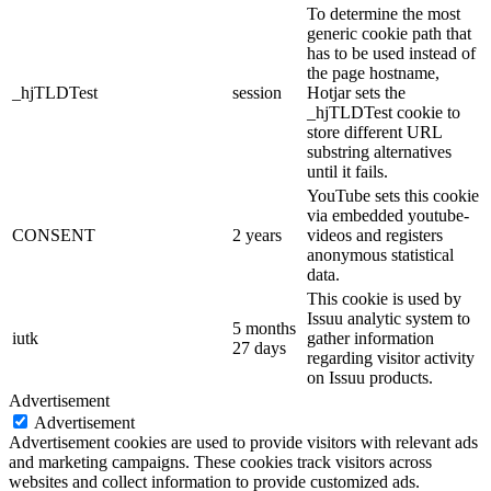
To determine the most
generic cookie path that
has to be used instead of
the page hostname,
_hjTLDTest
session
Hotjar sets the
_hjTLDTest cookie to
store different URL
substring alternatives
until it fails.
YouTube sets this cookie
via embedded youtube-
CONSENT
2 years
videos and registers
anonymous statistical
data.
This cookie is used by
Issuu analytic system to
5 months
iutk
gather information
27 days
regarding visitor activity
on Issuu products.
Advertisement
Advertisement
Advertisement cookies are used to provide visitors with relevant ads
and marketing campaigns. These cookies track visitors across
websites and collect information to provide customized ads.