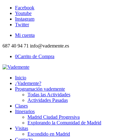
Facebook
Youtube
Instagram
Twitter
Mi cuenta
687 40 94 71 info@vademente.es
0
Carrito de Compra
Inicio
¿Vademente?
Programación vademente
Todas las Actividades
Actividades Pasadas
Clases
Itinerarios
Madrid Ciudad Progresiva
Explorando la Comunidad de Madrid
Visitas
Escondido en Madrid
Contacto