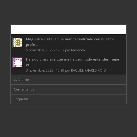
Comentarios
Magnífica visita la que hemos realizado con nuestro
profe...
6 noviembre, 2025 - 12:52 por Fernando
Ha sido una visita que me ha permitido entender mejor
el...
3 noviembre, 2025 - 16:20 por RAQUEL PAJARES ROJO
Lo último
Comentarios
Etiquetas