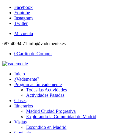
Facebook
Youtube
Instagram
Twitter
Mi cuenta
687 40 94 71 info@vademente.es
0
Carrito de Compra
Inicio
¿Vademente?
Programación vademente
Todas las Actividades
Actividades Pasadas
Clases
Itinerarios
Madrid Ciudad Progresiva
Explorando la Comunidad de Madrid
Visitas
Escondido en Madrid
Contacto