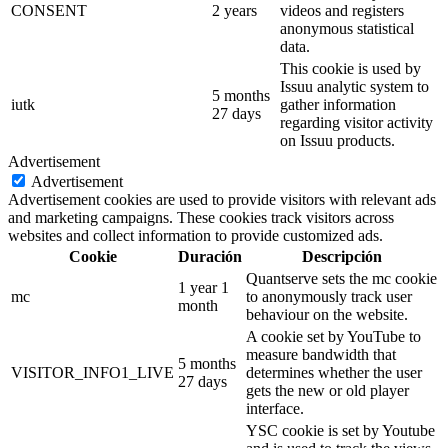
CONSENT
2 years
videos and registers
anonymous statistical
data.
This cookie is used by
Issuu analytic system to
5 months
iutk
gather information
27 days
regarding visitor activity
on Issuu products.
Advertisement
Advertisement
Advertisement cookies are used to provide visitors with relevant ads
and marketing campaigns. These cookies track visitors across
websites and collect information to provide customized ads.
Cookie
Duración
Descripción
Quantserve sets the mc cookie
1 year 1
mc
to anonymously track user
month
behaviour on the website.
A cookie set by YouTube to
measure bandwidth that
5 months
VISITOR_INFO1_LIVE
determines whether the user
27 days
gets the new or old player
interface.
YSC cookie is set by Youtube