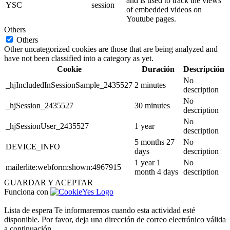
and is used to track the views
YSC
session
of embedded videos on
Youtube pages.
Others
Others
Other uncategorized cookies are those that are being analyzed and
have not been classified into a category as yet.
Cookie
Duración
Descripción
No
_hjIncludedInSessionSample_2435527
2 minutes
description
No
_hjSession_2435527
30 minutes
description
No
_hjSessionUser_2435527
1 year
description
5 months 27
No
DEVICE_INFO
days
description
1 year 1
No
mailerlite:webform:shown:4967915
month 4 days
description
GUARDAR Y ACEPTAR
Funciona con
Lista de espera
Te informaremos cuando esta actividad esté
disponible. Por favor, deja una dirección de correo electrónico válida
a continuación.