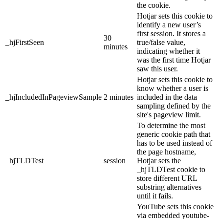
the cookie.
Hotjar sets this cookie to
identify a new user’s
first session. It stores a
30
_hjFirstSeen
true/false value,
minutes
indicating whether it
was the first time Hotjar
saw this user.
Hotjar sets this cookie to
know whether a user is
_hjIncludedInPageviewSample
2 minutes
included in the data
sampling defined by the
site's pageview limit.
To determine the most
generic cookie path that
has to be used instead of
the page hostname,
_hjTLDTest
session
Hotjar sets the
_hjTLDTest cookie to
store different URL
substring alternatives
until it fails.
YouTube sets this cookie
via embedded youtube-