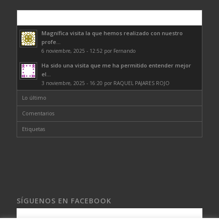
Comentarios
Magnífica visita la que hemos realizado con nuestro
profe...
6 noviembre, 2025 - 12:52 por Fernando
Ha sido una visita que me ha permitido entender mejor
el...
3 noviembre, 2025 - 16:20 por RAQUEL PAJARES ROJO
Lo último
Comentarios
Etiquetas
SÍGUENOS EN FACEBOOK