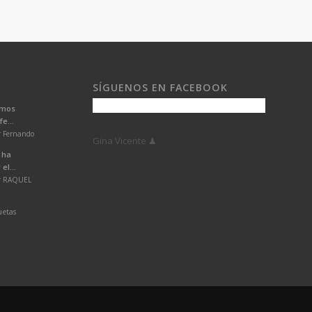
SÍGUENOS EN FACEBOOK
emos
e...
r Fernando
Gina Vicente ♟
 ha
el...
or RAQUEL
uetas