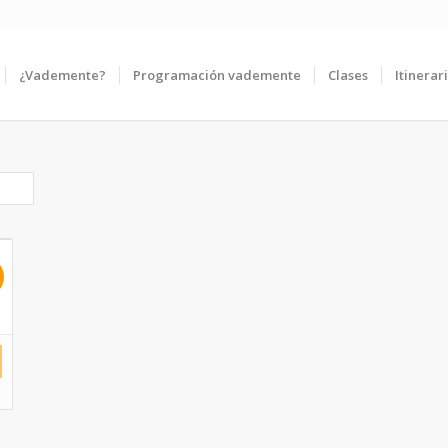
¿Vademente?
Programación vademente
Clases
Itinerar
!