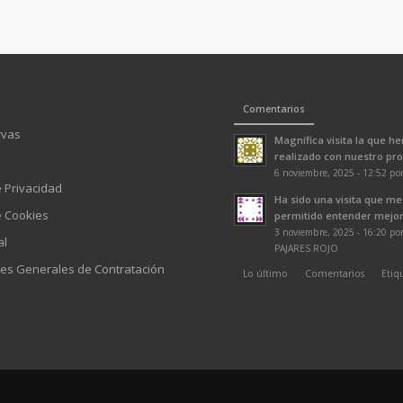
Comentarios
rvas
Magnífica visita la que h
realizado con nuestro prof
6 noviembre, 2025 - 12:52 po
e Privacidad
Ha sido una visita que me
e Cookies
permitido entender mejor 
3 noviembre, 2025 - 16:20 p
al
PAJARES ROJO
es Generales de Contratación
Lo último
Comentarios
Etiq