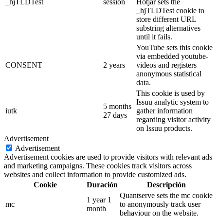
_hjTLDTest
session
Hotjar sets the
_hjTLDTest cookie to
store different URL
substring alternatives
until it fails.
YouTube sets this cookie
via embedded youtube-
CONSENT
2 years
videos and registers
anonymous statistical
data.
This cookie is used by
Issuu analytic system to
5 months
iutk
gather information
27 days
regarding visitor activity
on Issuu products.
Advertisement
Advertisement
Advertisement cookies are used to provide visitors with relevant ads
and marketing campaigns. These cookies track visitors across
websites and collect information to provide customized ads.
Cookie
Duración
Descripción
Quantserve sets the mc cookie
1 year 1
mc
to anonymously track user
month
behaviour on the website.