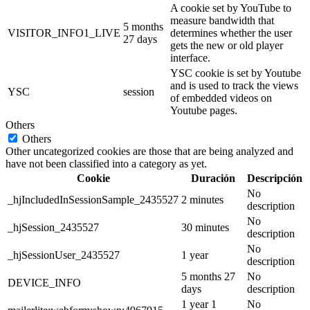
A cookie set by YouTube to
measure bandwidth that
5 months
VISITOR_INFO1_LIVE
determines whether the user
27 days
gets the new or old player
interface.
YSC cookie is set by Youtube
and is used to track the views
YSC
session
of embedded videos on
Youtube pages.
Others
Others
Other uncategorized cookies are those that are being analyzed and
have not been classified into a category as yet.
Cookie
Duración
Descripción
No
_hjIncludedInSessionSample_2435527
2 minutes
description
No
_hjSession_2435527
30 minutes
description
No
_hjSessionUser_2435527
1 year
description
5 months 27
No
DEVICE_INFO
days
description
1 year 1
No