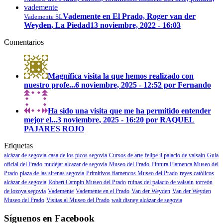
Vademente en El Prado, Roger van der
Vademente SL
Weyden, La Piedad
13 noviembre, 2022 - 16:03
Comentarios
Magnífica visita la que hemos realizado con
nuestro profe...
6 noviembre, 2025 - 12:52 por Fernando
Ha sido una visita que me ha permitido entender
mejor el...
3 noviembre, 2025 - 16:20 por RAQUEL
PAJARES ROJO
Etiquetas
alcázar de segovia
casa de los picos segovia
Cursos de arte
felipe ii palacio de valsaín
Guia
oficial del Prado
mudéjar alcazar de segovia
Museo del Prado
Pintura Flamenca Museo del
Prado
plaza de las sirenas segovía
Primitivos flamencos Museo del Prado
reyes católicos
alcázar de segovia
Robert Campin Museo del Prado
ruinas del palacio de valsaín
torreón
de lozoya segovía
Vademente
Vademente en el Prado
Van der Weyden
Van der Weyden
Museo del Prado
Visitas al Museo del Prado
walt disney alcázar de segovia
Síguenos en Facebook