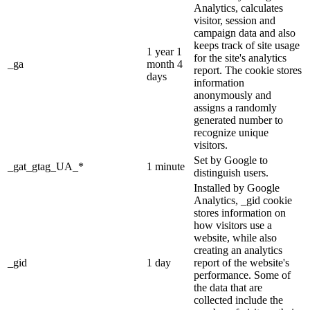
Analytics, calculates
visitor, session and
campaign data and also
keeps track of site usage
1 year 1
for the site's analytics
_ga
month 4
report. The cookie stores
days
information
anonymously and
assigns a randomly
generated number to
recognize unique
visitors.
Set by Google to
_gat_gtag_UA_*
1 minute
distinguish users.
Installed by Google
Analytics, _gid cookie
stores information on
how visitors use a
website, while also
creating an analytics
_gid
1 day
report of the website's
performance. Some of
the data that are
collected include the