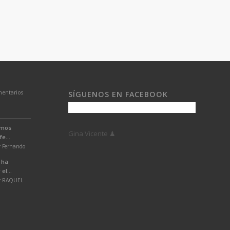
entarios
SÍGUENOS EN FACEBOOK
emos
Gina Vicente ♟
e...
r Fernando
 ha
el...
or RAQUEL