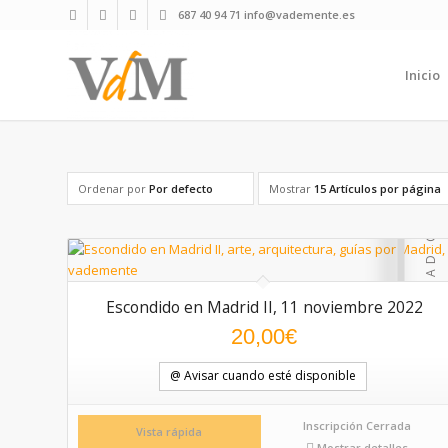
687 40 94 71 info@vademente.es
Inicio
Ordenar por
Por defecto
Mostrar
15 Artículos por página
Escondido en Madrid II, 11 noviembre 2022
20,00
€
@ Avisar cuando esté disponible
Inscripción Cerrada
Vista rápida
Mostrar detalles