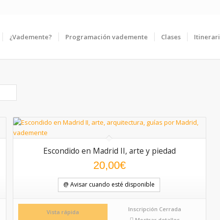
¿Vademente?
Programación vademente
Clases
Itinerar
Escondido en Madrid II, arte y piedad
20,00
€
@ Avisar cuando esté disponible
Inscripción Cerrada
Vista rápida
Mostrar detalles