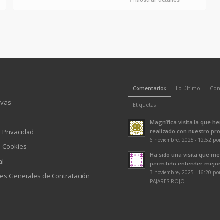
Comentarios
Lo último
Com
rvas
Etiquetas
Magnífica visita la que h
e Privacidad
realizado con nuestro prof
6 noviembre, 2025 - 12:52 po
e Cookies
Ha sido una visita que me
al
permitido entender mejor 
3 noviembre, 2025 - 16:20 p
es Generales de Contratación
PAJARES ROJO