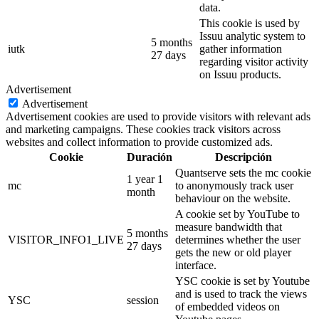
data.
This cookie is used by
Issuu analytic system to
5 months
iutk
gather information
27 days
regarding visitor activity
on Issuu products.
Advertisement
Advertisement
Advertisement cookies are used to provide visitors with relevant ads
and marketing campaigns. These cookies track visitors across
websites and collect information to provide customized ads.
Cookie
Duración
Descripción
Quantserve sets the mc cookie
1 year 1
mc
to anonymously track user
month
behaviour on the website.
A cookie set by YouTube to
measure bandwidth that
5 months
VISITOR_INFO1_LIVE
determines whether the user
27 days
gets the new or old player
interface.
YSC cookie is set by Youtube
and is used to track the views
YSC
session
of embedded videos on