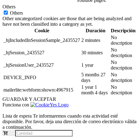
Youtube pages.
Others
Others
Other uncategorized cookies are those that are being analyzed and
have not been classified into a category as yet.
Cookie
Duración
Descripción
No
_hjIncludedInSessionSample_2435527
2 minutes
description
No
_hjSession_2435527
30 minutes
description
No
_hjSessionUser_2435527
1 year
description
5 months 27
No
DEVICE_INFO
days
description
1 year 1
No
mailerlite:webform:shown:4967915
month 4 days
description
GUARDAR Y ACEPTAR
Funciona con
Lista de espera
Te informaremos cuando esta actividad esté
disponible. Por favor, deja una dirección de correo electrónico válida
a continuación.