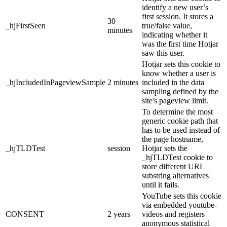
identify a new user’s
first session. It stores a
30
_hjFirstSeen
true/false value,
minutes
indicating whether it
was the first time Hotjar
saw this user.
Hotjar sets this cookie to
know whether a user is
_hjIncludedInPageviewSample
2 minutes
included in the data
sampling defined by the
site's pageview limit.
To determine the most
generic cookie path that
has to be used instead of
the page hostname,
_hjTLDTest
session
Hotjar sets the
_hjTLDTest cookie to
store different URL
substring alternatives
until it fails.
YouTube sets this cookie
via embedded youtube-
CONSENT
2 years
videos and registers
anonymous statistical