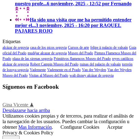
nuestro profe...
6 noviembre, 2025 - 12:52 por Fernando
Ha sido una visita que me ha permitido entender
mejor el...
3 noviembre, 2025 - 16:20 por RAQUEL
PAJARES ROJO
Etiquetas
alcázar de segovia
casa de los picos segovia
Cursos de arte
felipe ii palacio de valsaín
Guia
oficial del Prado
mudéjar alcazar de segovia
Museo del Prado
Pintura Flamenca Museo del
Prado
plaza de las sirenas segovía
Primitivos flamencos Museo del Prado
reyes católicos
alcázar de segovia
Robert Campin Museo del Prado
ruinas del palacio de valsaín
torreón
de lozoya segovía
Vademente
Vademente en el Prado
Van der Weyden
Van der Weyden
Museo del Prado
Visitas al Museo del Prado
walt disney alcázar de segovia
Síguenos en Facebook
Gina Vicente ♟
Desplazarse hacia arriba
Utilizamos cookies propias y de terceros, para realizar el análisis de
la navegación de los usuarios. Puedes cambiar la configuración u
obtener
Mas Información
.
Configurar Cookies
Aceptar
Privacy & Cookies Policy