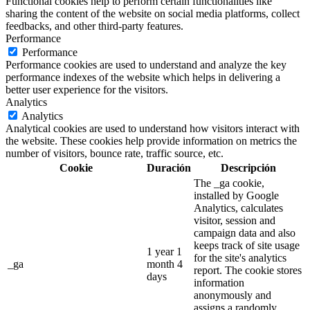
Functional cookies help to perform certain functionalities like
sharing the content of the website on social media platforms, collect
feedbacks, and other third-party features.
Performance
Performance
Performance cookies are used to understand and analyze the key
performance indexes of the website which helps in delivering a
better user experience for the visitors.
Analytics
Analytics
Analytical cookies are used to understand how visitors interact with
the website. These cookies help provide information on metrics the
number of visitors, bounce rate, traffic source, etc.
Cookie
Duración
Descripción
The _ga cookie,
installed by Google
Analytics, calculates
visitor, session and
campaign data and also
keeps track of site usage
1 year 1
for the site's analytics
_ga
month 4
report. The cookie stores
days
information
anonymously and
assigns a randomly