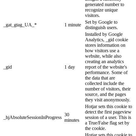
generated number to
recognize unique
visitors.
Set by Google to
_gat_gtag_UA_*
1 minute
distinguish users.
Installed by Google
Analytics, _gid cookie
stores information on
how visitors use a
website, while also
creating an analytics
_gid
1 day
report of the website's
performance. Some of
the data that are
collected include the
number of visitors, their
source, and the pages
they visit anonymously.
Hotjar sets this cookie to
detect the first pageview
30
_hjAbsoluteSessionInProgress
session of a user. This is
minutes
a True/False flag set by
the cookie.
Hotjar sets this cookie to