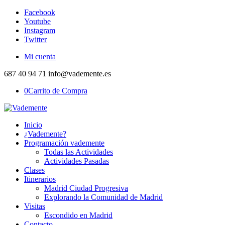
Facebook
Youtube
Instagram
Twitter
Mi cuenta
687 40 94 71 info@vademente.es
0
Carrito de Compra
Inicio
¿Vademente?
Programación vademente
Todas las Actividades
Actividades Pasadas
Clases
Itinerarios
Madrid Ciudad Progresiva
Explorando la Comunidad de Madrid
Visitas
Escondido en Madrid
Contacto