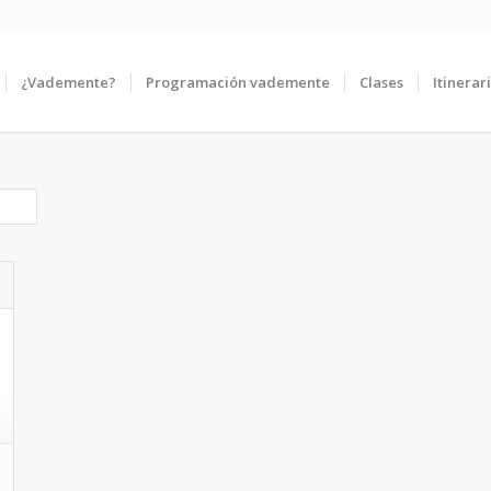
¿Vademente?
Programación vademente
Clases
Itinerar