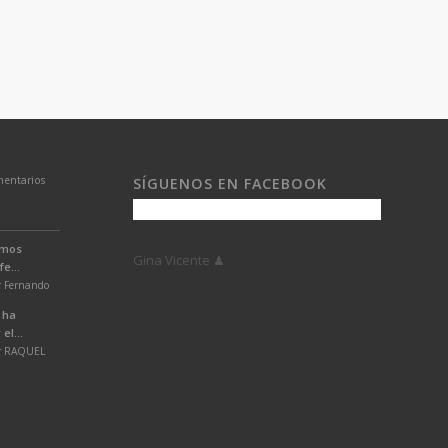
entarios
SÍGUENOS EN FACEBOOK
emos
Gina Vicente ♟
e...
r Fernando
 ha
el...
or RAQUEL