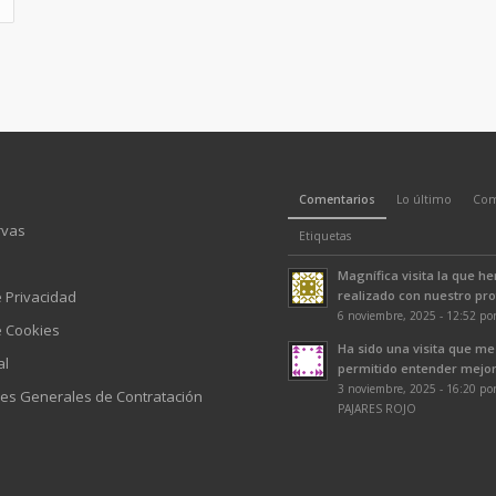
Comentarios
Lo último
Com
rvas
Etiquetas
Magnífica visita la que h
e Privacidad
realizado con nuestro prof
6 noviembre, 2025 - 12:52 po
e Cookies
Ha sido una visita que me
al
permitido entender mejor 
3 noviembre, 2025 - 16:20 p
es Generales de Contratación
PAJARES ROJO