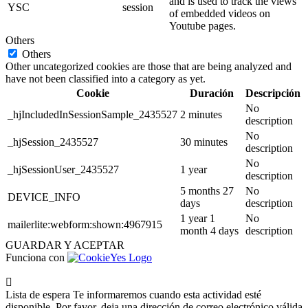
and is used to track the views
YSC
session
of embedded videos on
Youtube pages.
Others
Others
Other uncategorized cookies are those that are being analyzed and
have not been classified into a category as yet.
Cookie
Duración
Descripción
No
_hjIncludedInSessionSample_2435527
2 minutes
description
No
_hjSession_2435527
30 minutes
description
No
_hjSessionUser_2435527
1 year
description
5 months 27
No
DEVICE_INFO
days
description
1 year 1
No
mailerlite:webform:shown:4967915
month 4 days
description
GUARDAR Y ACEPTAR
Funciona con
Lista de espera
Te informaremos cuando esta actividad esté
disponible. Por favor, deja una dirección de correo electrónico válida