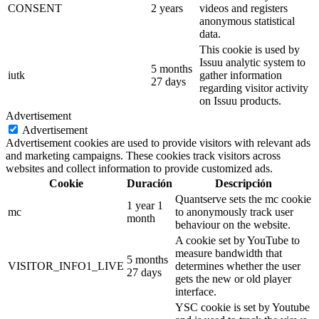
CONSENT
2 years
videos and registers
anonymous statistical
data.
This cookie is used by
Issuu analytic system to
5 months
iutk
gather information
27 days
regarding visitor activity
on Issuu products.
Advertisement
Advertisement
Advertisement cookies are used to provide visitors with relevant ads
and marketing campaigns. These cookies track visitors across
websites and collect information to provide customized ads.
Cookie
Duración
Descripción
Quantserve sets the mc cookie
1 year 1
mc
to anonymously track user
month
behaviour on the website.
A cookie set by YouTube to
measure bandwidth that
5 months
VISITOR_INFO1_LIVE
determines whether the user
27 days
gets the new or old player
interface.
YSC cookie is set by Youtube