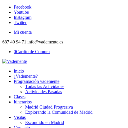
Facebook
Youtube
Instagram
Twitter
Mi cuenta
687 40 94 71 info@vademente.es
0
Carrito de Compra
Inicio
¿Vademente?
Programación vademente
Todas las Actividades
Actividades Pasadas
Clases
Itinerarios
Madrid Ciudad Progresiva
Explorando la Comunidad de Madrid
Visitas
Escondido en Madrid
Contacto