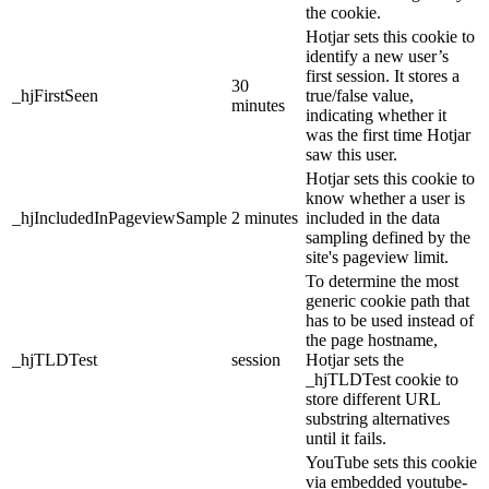
the cookie.
Hotjar sets this cookie to
identify a new user’s
first session. It stores a
30
_hjFirstSeen
true/false value,
minutes
indicating whether it
was the first time Hotjar
saw this user.
Hotjar sets this cookie to
know whether a user is
_hjIncludedInPageviewSample
2 minutes
included in the data
sampling defined by the
site's pageview limit.
To determine the most
generic cookie path that
has to be used instead of
the page hostname,
_hjTLDTest
session
Hotjar sets the
_hjTLDTest cookie to
store different URL
substring alternatives
until it fails.
YouTube sets this cookie
via embedded youtube-