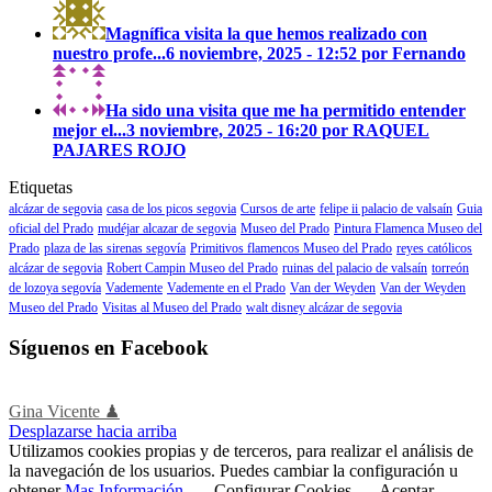
Magnífica visita la que hemos realizado con
nuestro profe...
6 noviembre, 2025 - 12:52 por Fernando
Ha sido una visita que me ha permitido entender
mejor el...
3 noviembre, 2025 - 16:20 por RAQUEL
PAJARES ROJO
Etiquetas
alcázar de segovia
casa de los picos segovia
Cursos de arte
felipe ii palacio de valsaín
Guia
oficial del Prado
mudéjar alcazar de segovia
Museo del Prado
Pintura Flamenca Museo del
Prado
plaza de las sirenas segovía
Primitivos flamencos Museo del Prado
reyes católicos
alcázar de segovia
Robert Campin Museo del Prado
ruinas del palacio de valsaín
torreón
de lozoya segovía
Vademente
Vademente en el Prado
Van der Weyden
Van der Weyden
Museo del Prado
Visitas al Museo del Prado
walt disney alcázar de segovia
Síguenos en Facebook
Gina Vicente ♟
Desplazarse hacia arriba
Utilizamos cookies propias y de terceros, para realizar el análisis de
la navegación de los usuarios. Puedes cambiar la configuración u
obtener
Mas Información
.
Configurar Cookies
Aceptar