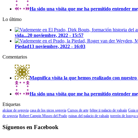
Ha sido una visita que me ha permitido entender mejo
Lo último
vida...
20 noviembre, 2022 - 15:57
Piedad
13 noviembre, 2022 - 16:03
Comentarios
Magnífica visita la que hemos realizado con nuestro 
Ha sido una visita que me ha permitido entender mejo
Etiquetas
alcázar de segovia
casa de los picos segovia
Cursos de arte
felipe ii palacio de valsaín
Guia o
de segovia
Robert Campin Museo del Prado
ruinas del palacio de valsaín
torreón de lozoya 
Síguenos en Facebook