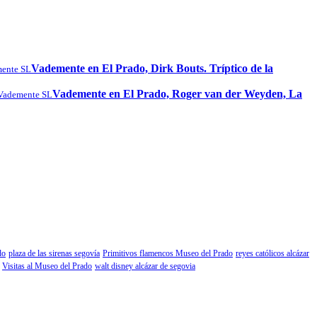
Vademente en El Prado, Dirk Bouts. Tríptico de la
ente SL
Vademente en El Prado, Roger van der Weyden, La
Vademente SL
do
plaza de las sirenas segovía
Primitivos flamencos Museo del Prado
reyes católicos alcázar
Visitas al Museo del Prado
walt disney alcázar de segovia