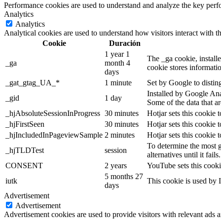
Performance cookies are used to understand and analyze the key perfor
Analytics
Analytics
Analytical cookies are used to understand how visitors interact with th
Cookie
Duración
1 year 1
The _ga cookie, installe
_ga
month 4
cookie stores informati
days
_gat_gtag_UA_*
1 minute
Set by Google to distin
Installed by Google Anal
_gid
1 day
Some of the data that ar
_hjAbsoluteSessionInProgress
30 minutes
Hotjar sets this cookie t
_hjFirstSeen
30 minutes
Hotjar sets this cookie t
_hjIncludedInPageviewSample
2 minutes
Hotjar sets this cookie 
To determine the most g
_hjTLDTest
session
alternatives until it fails.
CONSENT
2 years
YouTube sets this cooki
5 months 27
iutk
This cookie is used by I
days
Advertisement
Advertisement
Advertisement cookies are used to provide visitors with relevant ads 