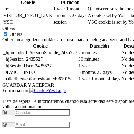
Cookie
Duración
mc
1 year 1 month
Quantserve sets the mc 
VISITOR_INFO1_LIVE
5 months 27 days
A cookie set by YouTube 
YSC
session
YSC cookie is set by Yo
Others
Others
Other uncategorized cookies are those that are being analyzed and have
Cookie
Duración
Desc
_hjIncludedInSessionSample_2435527
2 minutes
No des
_hjSession_2435527
30 minutes
No des
_hjSessionUser_2435527
1 year
No des
DEVICE_INFO
5 months 27 days
No des
mailerlite:webform:shown:4967915
1 year 1 month 4 days
No des
GUARDAR Y ACEPTAR
Funciona con
Lista de espera
Te informaremos cuando esta actividad esté disponible.
válida a continuación.