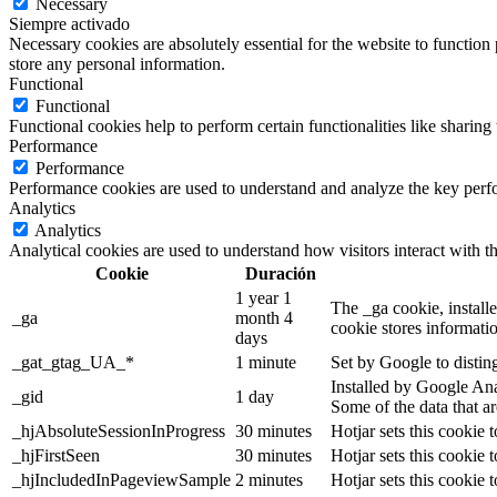
Necessary
Siempre activado
Necessary cookies are absolutely essential for the website to function 
store any personal information.
Functional
Functional
Functional cookies help to perform certain functionalities like sharing 
Performance
Performance
Performance cookies are used to understand and analyze the key perfor
Analytics
Analytics
Analytical cookies are used to understand how visitors interact with th
Cookie
Duración
1 year 1
The _ga cookie, installe
_ga
month 4
cookie stores informati
days
_gat_gtag_UA_*
1 minute
Set by Google to distin
Installed by Google Anal
_gid
1 day
Some of the data that ar
_hjAbsoluteSessionInProgress
30 minutes
Hotjar sets this cookie t
_hjFirstSeen
30 minutes
Hotjar sets this cookie t
_hjIncludedInPageviewSample
2 minutes
Hotjar sets this cookie 