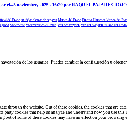
r el...
3 noviembre, 2025 - 16:20 por RAQUEL PAJARES ROJO
ficial del Prado
mudéjar alcazar de segovia
Museo del Prado
Pintura Flamenca Museo del Pra
segovía
Vademente
Vademente en el Prado
Van der Weyden
Van der Weyden Museo del Prado
 la navegación de los usuarios. Puedes cambiar la configuración u obtene
te through the website. Out of these cookies, the cookies that are cate
hird-party cookies that help us analyze and understand how you use this
ting out of some of these cookies may have an effect on your browsing 