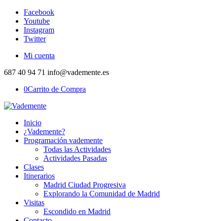
Facebook
Youtube
Instagram
Twitter
Mi cuenta
687 40 94 71 info@vademente.es
0
Carrito de Compra
Inicio
¿Vademente?
Programación vademente
Todas las Actividades
Actividades Pasadas
Clases
Itinerarios
Madrid Ciudad Progresiva
Explorando la Comunidad de Madrid
Visitas
Escondido en Madrid
Contacto