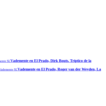
Vademente en El Prado, Dirk Bouts. Tríptico de la
ente SL
Vademente en El Prado, Roger van der Weyden, La
Vademente SL