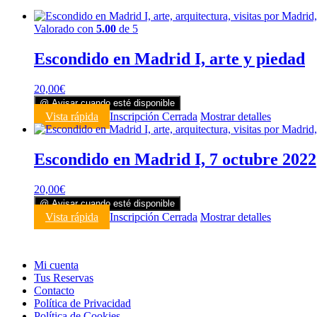
Valorado con
5.00
de 5
Escondido en Madrid I, arte y piedad
20,00
€
@ Avisar cuando esté disponible
Vista rápida
Inscripción Cerrada
Mostrar detalles
Escondido en Madrid I, 7 octubre 2022
20,00
€
@ Avisar cuando esté disponible
Vista rápida
Inscripción Cerrada
Mostrar detalles
Mi cuenta
Tus Reservas
Contacto
Política de Privacidad
Política de Cookies