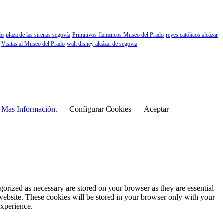
do
plaza de las sirenas segovía
Primitivos flamencos Museo del Prado
reyes católicos alcázar
Visitas al Museo del Prado
walt disney alcázar de segovia
r
Mas Información
.
Configurar Cookies
Aceptar
gorized as necessary are stored on your browser as they are essential
 website. These cookies will be stored in your browser only with your
experience.