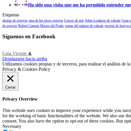
Ha sido una visita que me ha permitido entender mejo
Etiquetas
alcázar de segovia
casa de los picos segovia
Cursos de arte
felipe ii palacio de valsaín
Guia o
de segovia
Robert Campin Museo del Prado
ruinas del palacio de valsaín
torreón de lozoya 
Síguenos en Facebook
Gina Vicente ♟
Desplazarse hacia arriba
Utilizamos cookies propias y de terceros, para realizar el análisis de
Privacy & Cookies Policy
Cerrar
Privacy Overview
This website uses cookies to improve your experience while you naviga
for the working of basic functionalities of the website. We also use t
consent. You also have the option to opt-out of these cookies. But op
Necessary