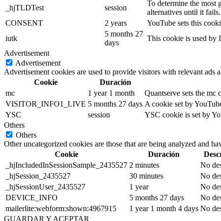
To determine the most g
_hjTLDTest
session
alternatives until it fails.
CONSENT
2 years
YouTube sets this cooki
5 months 27
iutk
This cookie is used by I
days
Advertisement
Advertisement
Advertisement cookies are used to provide visitors with relevant ads 
Cookie
Duración
mc
1 year 1 month
Quantserve sets the mc 
VISITOR_INFO1_LIVE
5 months 27 days
A cookie set by YouTube 
YSC
session
YSC cookie is set by Yo
Others
Others
Other uncategorized cookies are those that are being analyzed and have
Cookie
Duración
Desc
_hjIncludedInSessionSample_2435527
2 minutes
No des
_hjSession_2435527
30 minutes
No des
_hjSessionUser_2435527
1 year
No des
DEVICE_INFO
5 months 27 days
No des
mailerlite:webform:shown:4967915
1 year 1 month 4 days
No des
GUARDAR Y ACEPTAR