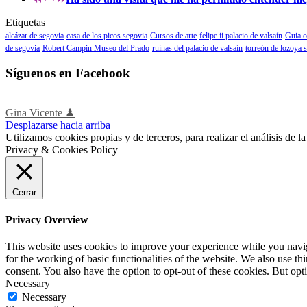
Etiquetas
alcázar de segovia
casa de los picos segovia
Cursos de arte
felipe ii palacio de valsaín
Guia o
de segovia
Robert Campin Museo del Prado
ruinas del palacio de valsaín
torreón de lozoya 
Síguenos en Facebook
Gina Vicente ♟
Desplazarse hacia arriba
Utilizamos cookies propias y de terceros, para realizar el análisis de
Privacy & Cookies Policy
Cerrar
Privacy Overview
This website uses cookies to improve your experience while you naviga
for the working of basic functionalities of the website. We also use t
consent. You also have the option to opt-out of these cookies. But op
Necessary
Necessary