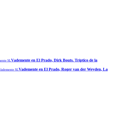
Vademente en El Prado, Dirk Bouts. Tríptico de la
ente SL
Vademente en El Prado, Roger van der Weyden, La
Vademente SL