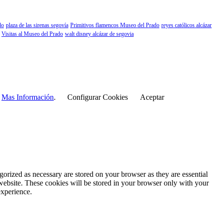
do
plaza de las sirenas segovía
Primitivos flamencos Museo del Prado
reyes católicos alcázar
Visitas al Museo del Prado
walt disney alcázar de segovia
r
Mas Información
.
Configurar Cookies
Aceptar
gorized as necessary are stored on your browser as they are essential
 website. These cookies will be stored in your browser only with your
experience.