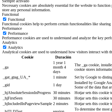
Siempre activado
Necessary cookies are absolutely essential for the website to function 
store any personal information.
Functional
Functional
Functional cookies help to perform certain functionalities like sharing 
Performance
Performance
Performance cookies are used to understand and analyze the key perfor
Analytics
Analytics
Analytical cookies are used to understand how visitors interact with th
Cookie
Duración
1 year 1
The _ga cookie, installe
_ga
month 4
cookie stores informati
days
_gat_gtag_UA_*
1 minute
Set by Google to distin
Installed by Google Anal
_gid
1 day
Some of the data that ar
_hjAbsoluteSessionInProgress
30 minutes
Hotjar sets this cookie t
_hjFirstSeen
30 minutes
Hotjar sets this cookie t
_hjIncludedInPageviewSample
2 minutes
Hotjar sets this cookie 
To determine the most g
_hjTLDTest
session