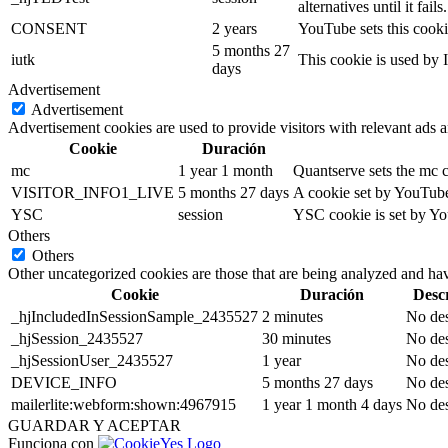
alternatives until it fails.
CONSENT
2 years
YouTube sets this cooki
5 months 27
iutk
This cookie is used by I
days
Advertisement
Advertisement
Advertisement cookies are used to provide visitors with relevant ads 
Cookie
Duración
mc
1 year 1 month
Quantserve sets the mc 
VISITOR_INFO1_LIVE
5 months 27 days
A cookie set by YouTube 
YSC
session
YSC cookie is set by Yo
Others
Others
Other uncategorized cookies are those that are being analyzed and have
Cookie
Duración
Desc
_hjIncludedInSessionSample_2435527
2 minutes
No des
_hjSession_2435527
30 minutes
No des
_hjSessionUser_2435527
1 year
No des
DEVICE_INFO
5 months 27 days
No des
mailerlite:webform:shown:4967915
1 year 1 month 4 days
No des
GUARDAR Y ACEPTAR
Funciona con