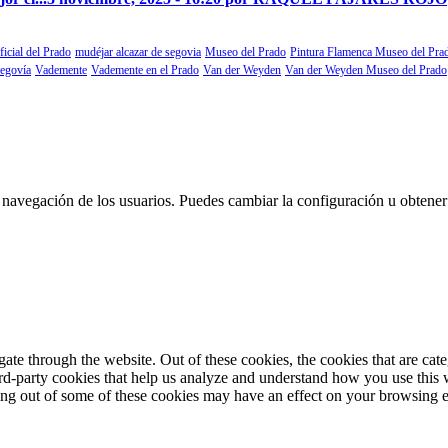
ficial del Prado
mudéjar alcazar de segovia
Museo del Prado
Pintura Flamenca Museo del Pra
segovía
Vademente
Vademente en el Prado
Van der Weyden
Van der Weyden Museo del Prado
 la navegación de los usuarios. Puedes cambiar la configuración u obtene
te through the website. Out of these cookies, the cookies that are cate
hird-party cookies that help us analyze and understand how you use this
ting out of some of these cookies may have an effect on your browsing 