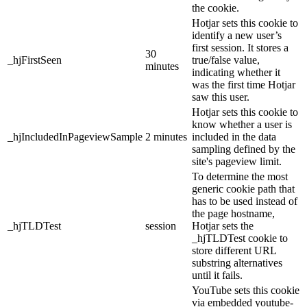
the cookie.
Hotjar sets this cookie to
identify a new user’s
first session. It stores a
30
_hjFirstSeen
true/false value,
minutes
indicating whether it
was the first time Hotjar
saw this user.
Hotjar sets this cookie to
know whether a user is
_hjIncludedInPageviewSample
2 minutes
included in the data
sampling defined by the
site's pageview limit.
To determine the most
generic cookie path that
has to be used instead of
the page hostname,
_hjTLDTest
session
Hotjar sets the
_hjTLDTest cookie to
store different URL
substring alternatives
until it fails.
YouTube sets this cookie
via embedded youtube-