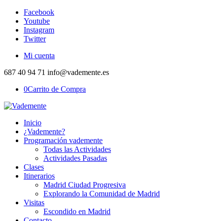
Facebook
Youtube
Instagram
Twitter
Mi cuenta
687 40 94 71 info@vademente.es
0
Carrito de Compra
Inicio
¿Vademente?
Programación vademente
Todas las Actividades
Actividades Pasadas
Clases
Itinerarios
Madrid Ciudad Progresiva
Explorando la Comunidad de Madrid
Visitas
Escondido en Madrid
Contacto