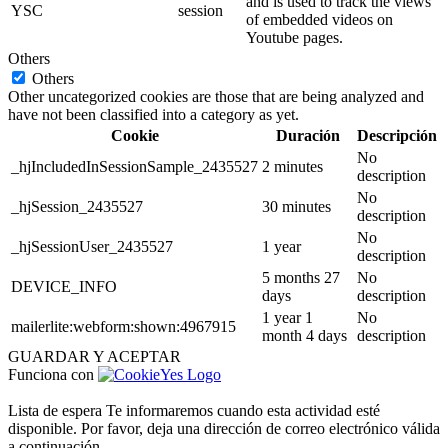
and is used to track the views
YSC
session
of embedded videos on
Youtube pages.
Others
Others
Other uncategorized cookies are those that are being analyzed and
have not been classified into a category as yet.
Cookie
Duración
Descripción
No
_hjIncludedInSessionSample_2435527
2 minutes
description
No
_hjSession_2435527
30 minutes
description
No
_hjSessionUser_2435527
1 year
description
5 months 27
No
DEVICE_INFO
days
description
1 year 1
No
mailerlite:webform:shown:4967915
month 4 days
description
GUARDAR Y ACEPTAR
Funciona con
Lista de espera
Te informaremos cuando esta actividad esté
disponible. Por favor, deja una dirección de correo electrónico válida
a continuación.