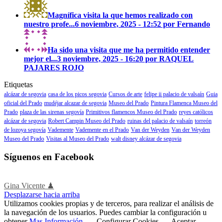
Magnífica visita la que hemos realizado con
nuestro profe...
6 noviembre, 2025 - 12:52 por Fernando
Ha sido una visita que me ha permitido entender
mejor el...
3 noviembre, 2025 - 16:20 por RAQUEL
PAJARES ROJO
Etiquetas
alcázar de segovia
casa de los picos segovia
Cursos de arte
felipe ii palacio de valsaín
Guia
oficial del Prado
mudéjar alcazar de segovia
Museo del Prado
Pintura Flamenca Museo del
Prado
plaza de las sirenas segovía
Primitivos flamencos Museo del Prado
reyes católicos
alcázar de segovia
Robert Campin Museo del Prado
ruinas del palacio de valsaín
torreón
de lozoya segovía
Vademente
Vademente en el Prado
Van der Weyden
Van der Weyden
Museo del Prado
Visitas al Museo del Prado
walt disney alcázar de segovia
Síguenos en Facebook
Gina Vicente ♟
Desplazarse hacia arriba
Utilizamos cookies propias y de terceros, para realizar el análisis de
la navegación de los usuarios. Puedes cambiar la configuración u
obtener
Mas Información
.
Configurar Cookies
Aceptar