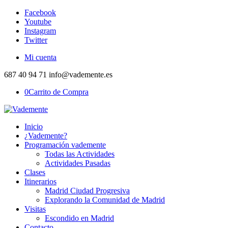
Facebook
Youtube
Instagram
Twitter
Mi cuenta
687 40 94 71 info@vademente.es
0
Carrito de Compra
Inicio
¿Vademente?
Programación vademente
Todas las Actividades
Actividades Pasadas
Clases
Itinerarios
Madrid Ciudad Progresiva
Explorando la Comunidad de Madrid
Visitas
Escondido en Madrid
Contacto