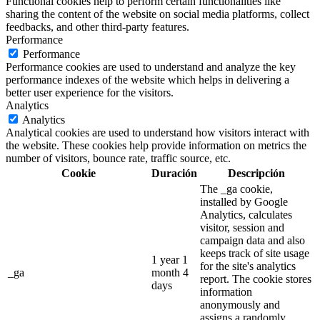
Functional cookies help to perform certain functionalities like
sharing the content of the website on social media platforms, collect
feedbacks, and other third-party features.
Performance
Performance
Performance cookies are used to understand and analyze the key
performance indexes of the website which helps in delivering a
better user experience for the visitors.
Analytics
Analytics
Analytical cookies are used to understand how visitors interact with
the website. These cookies help provide information on metrics the
number of visitors, bounce rate, traffic source, etc.
Cookie
Duración
Descripción
The _ga cookie,
installed by Google
Analytics, calculates
visitor, session and
campaign data and also
keeps track of site usage
1 year 1
for the site's analytics
_ga
month 4
report. The cookie stores
days
information
anonymously and
assigns a randomly