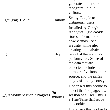
generated number to
recognize unique
visitors.
Set by Google to
_gat_gtag_UA_*
1 minute
distinguish users.
Installed by Google
Analytics, _gid cookie
stores information on
how visitors use a
website, while also
creating an analytics
_gid
1 day
report of the website's
performance. Some of
the data that are
collected include the
number of visitors, their
source, and the pages
they visit anonymously.
Hotjar sets this cookie to
detect the first pageview
30
_hjAbsoluteSessionInProgress
session of a user. This is
minutes
a True/False flag set by
the cookie.
Hotjar sets this cookie to