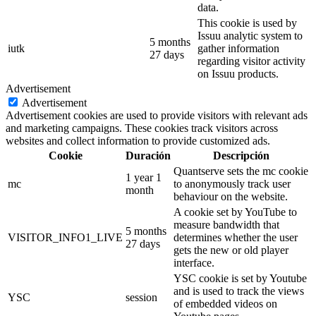
data.
This cookie is used by
Issuu analytic system to
5 months
iutk
gather information
27 days
regarding visitor activity
on Issuu products.
Advertisement
Advertisement
Advertisement cookies are used to provide visitors with relevant ads
and marketing campaigns. These cookies track visitors across
websites and collect information to provide customized ads.
Cookie
Duración
Descripción
Quantserve sets the mc cookie
1 year 1
mc
to anonymously track user
month
behaviour on the website.
A cookie set by YouTube to
measure bandwidth that
5 months
VISITOR_INFO1_LIVE
determines whether the user
27 days
gets the new or old player
interface.
YSC cookie is set by Youtube
and is used to track the views
YSC
session
of embedded videos on