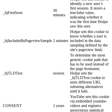
identify a new user’s
first session. It stores a
30
_hjFirstSeen
true/false value,
minutes
indicating whether it
was the first time Hotjar
saw this user.
Hotjar sets this cookie to
know whether a user is
_hjIncludedInPageviewSample
2 minutes
included in the data
sampling defined by the
site's pageview limit.
To determine the most
generic cookie path that
has to be used instead of
the page hostname,
_hjTLDTest
session
Hotjar sets the
_hjTLDTest cookie to
store different URL
substring alternatives
until it fails.
YouTube sets this cookie
via embedded youtube-
CONSENT
2 years
videos and registers
anonymous statistical