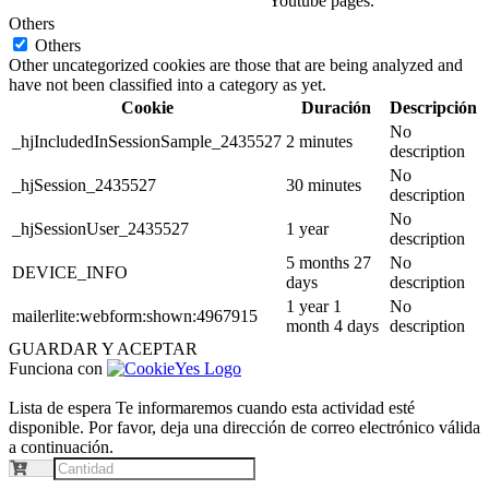
Youtube pages.
Others
Others
Other uncategorized cookies are those that are being analyzed and
have not been classified into a category as yet.
Cookie
Duración
Descripción
No
_hjIncludedInSessionSample_2435527
2 minutes
description
No
_hjSession_2435527
30 minutes
description
No
_hjSessionUser_2435527
1 year
description
5 months 27
No
DEVICE_INFO
days
description
1 year 1
No
mailerlite:webform:shown:4967915
month 4 days
description
GUARDAR Y ACEPTAR
Funciona con
Lista de espera
Te informaremos cuando esta actividad esté
disponible. Por favor, deja una dirección de correo electrónico válida
a continuación.