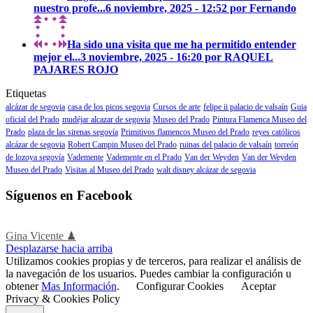
nuestro profe...
6 noviembre, 2025 - 12:52 por Fernando
Ha sido una visita que me ha permitido entender
mejor el...
3 noviembre, 2025 - 16:20 por RAQUEL
PAJARES ROJO
Etiquetas
alcázar de segovia
casa de los picos segovia
Cursos de arte
felipe ii palacio de valsaín
Guia
oficial del Prado
mudéjar alcazar de segovia
Museo del Prado
Pintura Flamenca Museo del
Prado
plaza de las sirenas segovía
Primitivos flamencos Museo del Prado
reyes católicos
alcázar de segovia
Robert Campin Museo del Prado
ruinas del palacio de valsaín
torreón
de lozoya segovía
Vademente
Vademente en el Prado
Van der Weyden
Van der Weyden
Museo del Prado
Visitas al Museo del Prado
walt disney alcázar de segovia
Síguenos en Facebook
Gina Vicente ♟
Desplazarse hacia arriba
Utilizamos cookies propias y de terceros, para realizar el análisis de
la navegación de los usuarios. Puedes cambiar la configuración u
obtener
Mas Información
.
Configurar Cookies
Aceptar
Privacy & Cookies Policy