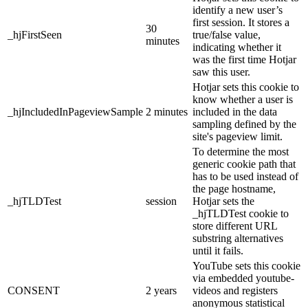
identify a new user’s
first session. It stores a
30
_hjFirstSeen
true/false value,
minutes
indicating whether it
was the first time Hotjar
saw this user.
Hotjar sets this cookie to
know whether a user is
_hjIncludedInPageviewSample
2 minutes
included in the data
sampling defined by the
site's pageview limit.
To determine the most
generic cookie path that
has to be used instead of
the page hostname,
_hjTLDTest
session
Hotjar sets the
_hjTLDTest cookie to
store different URL
substring alternatives
until it fails.
YouTube sets this cookie
via embedded youtube-
CONSENT
2 years
videos and registers
anonymous statistical