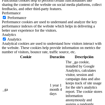
Functional cookies help to perform certain functionalities like
sharing the content of the website on social media platforms, collect
feedbacks, and other third-party features.
Performance
Performance
Performance cookies are used to understand and analyze the key
performance indexes of the website which helps in delivering a
better user experience for the visitors.
Analytics
Analytics
Analytical cookies are used to understand how visitors interact with
the website. These cookies help provide information on metrics the
number of visitors, bounce rate, traffic source, etc.
Cookie
Duración
Descripción
The _ga cookie,
installed by Google
Analytics, calculates
visitor, session and
campaign data and also
keeps track of site usage
1 year 1
for the site's analytics
_ga
month 4
report. The cookie stores
days
information
anonymously and
assigns a randomly