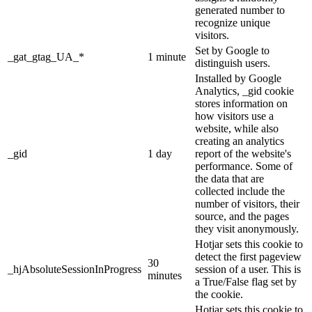
generated number to
recognize unique
visitors.
Set by Google to
_gat_gtag_UA_*
1 minute
distinguish users.
Installed by Google
Analytics, _gid cookie
stores information on
how visitors use a
website, while also
creating an analytics
_gid
1 day
report of the website's
performance. Some of
the data that are
collected include the
number of visitors, their
source, and the pages
they visit anonymously.
Hotjar sets this cookie to
detect the first pageview
30
_hjAbsoluteSessionInProgress
session of a user. This is
minutes
a True/False flag set by
the cookie.
Hotjar sets this cookie to