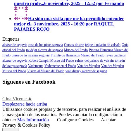
nuestro profe...
6 noviembre, 2025 - 12:52 por Fernando
Ha sido una visita que me ha permitido entender
mejor el...
3 noviembre, 2025 - 16:20 por RAQUEL
PAJARES ROJO
Etiquetas
alcázar de segovia
casa de los picos segovia
Cursos de arte
felipe ii palacio de valsaín
Guia
oficial del Prado
mudéjar alcazar de segovia
Museo del Prado
Pintura Flamenca Museo del
Prado
plaza de las sirenas segovía
Primitivos flamencos Museo del Prado
reyes católicos
alcázar de segovia
Robert Campin Museo del Prado
ruinas del palacio de valsaín
torreón
de lozoya segovía
Vademente
Vademente en el Prado
Van der Weyden
Van der Weyden
Museo del Prado
Visitas al Museo del Prado
walt disney alcázar de segovia
Síguenos en Facebook
Gina Vicente ♟
Desplazarse hacia arriba
Utilizamos cookies propias y de terceros, para realizar el análisis de
la navegación de los usuarios. Puedes cambiar la configuración u
obtener
Mas Información
.
Configurar Cookies
Aceptar
Privacy & Cookies Policy