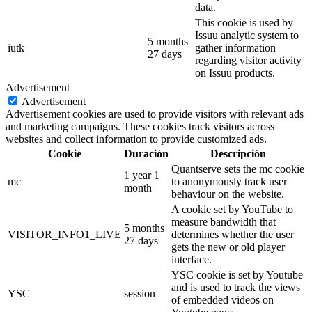
data.
This cookie is used by
Issuu analytic system to
5 months
iutk
gather information
27 days
regarding visitor activity
on Issuu products.
Advertisement
Advertisement
Advertisement cookies are used to provide visitors with relevant ads
and marketing campaigns. These cookies track visitors across
websites and collect information to provide customized ads.
Cookie
Duración
Descripción
Quantserve sets the mc cookie
1 year 1
mc
to anonymously track user
month
behaviour on the website.
A cookie set by YouTube to
measure bandwidth that
5 months
VISITOR_INFO1_LIVE
determines whether the user
27 days
gets the new or old player
interface.
YSC cookie is set by Youtube
and is used to track the views
YSC
session
of embedded videos on