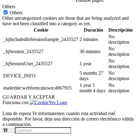
Youtube pages.
Others
Others
Other uncategorized cookies are those that are being analyzed and
have not been classified into a category as yet.
Cookie
Duración
Descripción
No
_hjIncludedInSessionSample_2435527
2 minutes
description
No
_hjSession_2435527
30 minutes
description
No
_hjSessionUser_2435527
1 year
description
5 months 27
No
DEVICE_INFO
days
description
1 year 1
No
mailerlite:webform:shown:4967915
month 4 days
description
GUARDAR Y ACEPTAR
Funciona con
Lista de espera
Te informaremos cuando esta actividad esté
disponible. Por favor, deja una dirección de correo electrónico válida
a continuación.