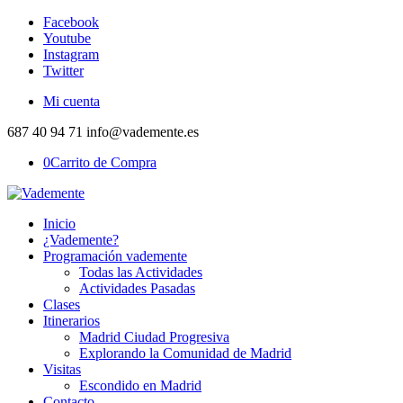
Facebook
Youtube
Instagram
Twitter
Mi cuenta
687 40 94 71 info@vademente.es
0
Carrito de Compra
Inicio
¿Vademente?
Programación vademente
Todas las Actividades
Actividades Pasadas
Clases
Itinerarios
Madrid Ciudad Progresiva
Explorando la Comunidad de Madrid
Visitas
Escondido en Madrid
Contacto