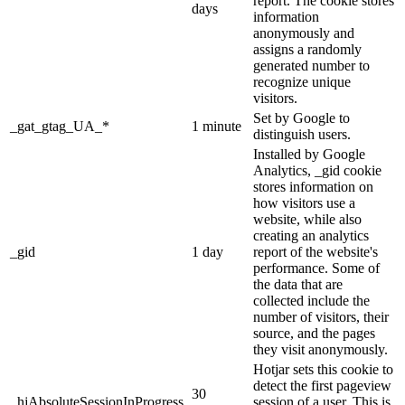
report. The cookie stores
days
information
anonymously and
assigns a randomly
generated number to
recognize unique
visitors.
Set by Google to
_gat_gtag_UA_*
1 minute
distinguish users.
Installed by Google
Analytics, _gid cookie
stores information on
how visitors use a
website, while also
creating an analytics
_gid
1 day
report of the website's
performance. Some of
the data that are
collected include the
number of visitors, their
source, and the pages
they visit anonymously.
Hotjar sets this cookie to
detect the first pageview
30
_hjAbsoluteSessionInProgress
session of a user. This is