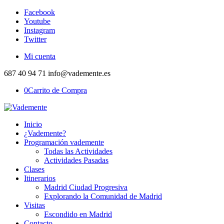
Facebook
Youtube
Instagram
Twitter
Mi cuenta
687 40 94 71 info@vademente.es
0
Carrito de Compra
Inicio
¿Vademente?
Programación vademente
Todas las Actividades
Actividades Pasadas
Clases
Itinerarios
Madrid Ciudad Progresiva
Explorando la Comunidad de Madrid
Visitas
Escondido en Madrid
Contacto