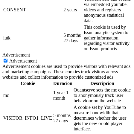
via embedded youtube-
CONSENT
2 years
videos and registers
anonymous statistical
data.
This cookie is used by
Issuu analytic system to
5 months
iutk
gather information
27 days
regarding visitor activity
on Issuu products.
Advertisement
Advertisement
Advertisement cookies are used to provide visitors with relevant ads
and marketing campaigns. These cookies track visitors across
websites and collect information to provide customized ads.
Cookie
Duración
Descripción
Quantserve sets the mc cookie
1 year 1
mc
to anonymously track user
month
behaviour on the website.
A cookie set by YouTube to
measure bandwidth that
5 months
VISITOR_INFO1_LIVE
determines whether the user
27 days
gets the new or old player
interface.