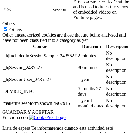
YSC cookie is set by Youtube
and is used to track the views
YSC
session
of embedded videos on
Youtube pages.
Others
Others
Other uncategorized cookies are those that are being analyzed and
have not been classified into a category as yet.
Cookie
Duración
Descripción
No
_hjIncludedInSessionSample_2435527
2 minutes
description
No
_hjSession_2435527
30 minutes
description
No
_hjSessionUser_2435527
1 year
description
5 months 27
No
DEVICE_INFO
days
description
1 year 1
No
mailerlite:webform:shown:4967915
month 4 days
description
GUARDAR Y ACEPTAR
Funciona con
Lista de espera
Te informaremos cuando esta actividad esté