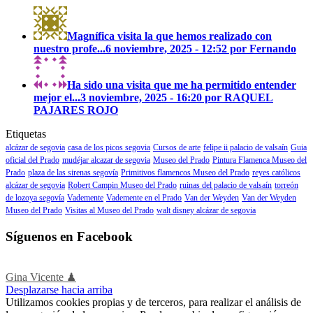
Magnífica visita la que hemos realizado con
nuestro profe...
6 noviembre, 2025 - 12:52 por Fernando
Ha sido una visita que me ha permitido entender
mejor el...
3 noviembre, 2025 - 16:20 por RAQUEL
PAJARES ROJO
Etiquetas
alcázar de segovia
casa de los picos segovia
Cursos de arte
felipe ii palacio de valsaín
Guia
oficial del Prado
mudéjar alcazar de segovia
Museo del Prado
Pintura Flamenca Museo del
Prado
plaza de las sirenas segovía
Primitivos flamencos Museo del Prado
reyes católicos
alcázar de segovia
Robert Campin Museo del Prado
ruinas del palacio de valsaín
torreón
de lozoya segovía
Vademente
Vademente en el Prado
Van der Weyden
Van der Weyden
Museo del Prado
Visitas al Museo del Prado
walt disney alcázar de segovia
Síguenos en Facebook
Gina Vicente ♟
Desplazarse hacia arriba
Utilizamos cookies propias y de terceros, para realizar el análisis de