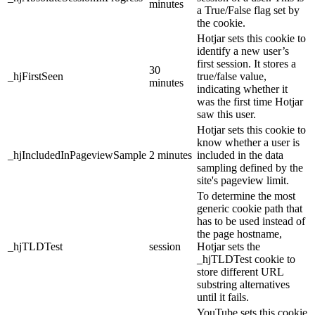
minutes
a True/False flag set by
the cookie.
Hotjar sets this cookie to
identify a new user’s
first session. It stores a
30
_hjFirstSeen
true/false value,
minutes
indicating whether it
was the first time Hotjar
saw this user.
Hotjar sets this cookie to
know whether a user is
_hjIncludedInPageviewSample
2 minutes
included in the data
sampling defined by the
site's pageview limit.
To determine the most
generic cookie path that
has to be used instead of
the page hostname,
_hjTLDTest
session
Hotjar sets the
_hjTLDTest cookie to
store different URL
substring alternatives
until it fails.
YouTube sets this cookie