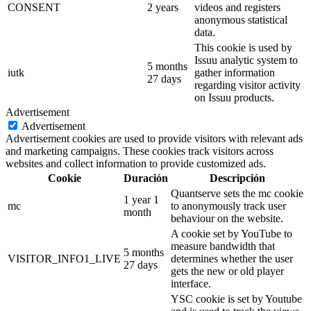
CONSENT
2 years
videos and registers
anonymous statistical
data.
This cookie is used by
Issuu analytic system to
5 months
iutk
gather information
27 days
regarding visitor activity
on Issuu products.
Advertisement
Advertisement
Advertisement cookies are used to provide visitors with relevant ads
and marketing campaigns. These cookies track visitors across
websites and collect information to provide customized ads.
Cookie
Duración
Descripción
Quantserve sets the mc cookie
1 year 1
mc
to anonymously track user
month
behaviour on the website.
A cookie set by YouTube to
measure bandwidth that
5 months
VISITOR_INFO1_LIVE
determines whether the user
27 days
gets the new or old player
interface.
YSC cookie is set by Youtube