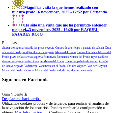
Magnífica visita la que hemos realizado con
nuestro profe...
6 noviembre, 2025 - 12:52 por Fernando
Ha sido una visita que me ha permitido entender
mejor el...
3 noviembre, 2025 - 16:20 por RAQUEL
PAJARES ROJO
Etiquetas
alcázar de segovia
casa de los picos segovia
Cursos de arte
felipe ii palacio de valsaín
Guia
oficial del Prado
mudéjar alcazar de segovia
Museo del Prado
Pintura Flamenca Museo del
Prado
plaza de las sirenas segovía
Primitivos flamencos Museo del Prado
reyes católicos
alcázar de segovia
Robert Campin Museo del Prado
ruinas del palacio de valsaín
torreón
de lozoya segovía
Vademente
Vademente en el Prado
Van der Weyden
Van der Weyden
Museo del Prado
Visitas al Museo del Prado
walt disney alcázar de segovia
Síguenos en Facebook
Gina Vicente ♟
Desplazarse hacia arriba
Utilizamos cookies propias y de terceros, para realizar el análisis de
la navegación de los usuarios. Puedes cambiar la configuración u
obtener
Mas Información
.
Configurar Cookies
Aceptar