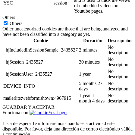
and is used to track the views
YSC
session
of embedded videos on
Youtube pages.
Others
Others
Other uncategorized cookies are those that are being analyzed and
have not been classified into a category as yet.
Cookie
Duración
Descripción
No
_hjIncludedInSessionSample_2435527
2 minutes
description
No
_hjSession_2435527
30 minutes
description
No
_hjSessionUser_2435527
1 year
description
5 months 27
No
DEVICE_INFO
days
description
1 year 1
No
mailerlite:webform:shown:4967915
month 4 days
description
GUARDAR Y ACEPTAR
Funciona con
Lista de espera
Te informaremos cuando esta actividad esté
disponible. Por favor, deja una dirección de correo electrónico válida
a continuación.