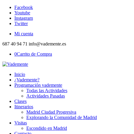
Facebook
Youtube
Instagram
Twitter
Mi cuenta
687 40 94 71 info@vademente.es
0
Carrito de Compra
Inicio
¿Vademente?
Programación vademente
Todas las Actividades
Actividades Pasadas
Clases
Itinerarios
Madrid Ciudad Progresiva
Explorando la Comunidad de Madrid
Visitas
Escondido en Madrid
Contacto