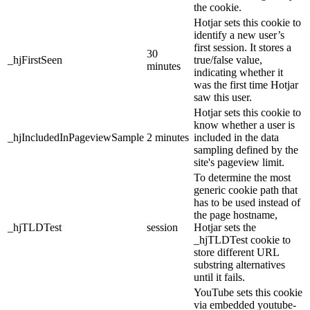
the cookie.
Hotjar sets this cookie to
identify a new user’s
first session. It stores a
30
_hjFirstSeen
true/false value,
minutes
indicating whether it
was the first time Hotjar
saw this user.
Hotjar sets this cookie to
know whether a user is
_hjIncludedInPageviewSample
2 minutes
included in the data
sampling defined by the
site's pageview limit.
To determine the most
generic cookie path that
has to be used instead of
the page hostname,
_hjTLDTest
session
Hotjar sets the
_hjTLDTest cookie to
store different URL
substring alternatives
until it fails.
YouTube sets this cookie
via embedded youtube-