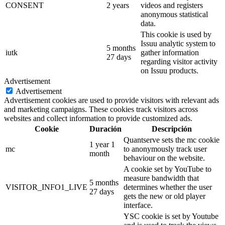
CONSENT
2 years
videos and registers
anonymous statistical
data.
This cookie is used by
Issuu analytic system to
5 months
iutk
gather information
27 days
regarding visitor activity
on Issuu products.
Advertisement
Advertisement
Advertisement cookies are used to provide visitors with relevant ads
and marketing campaigns. These cookies track visitors across
websites and collect information to provide customized ads.
Cookie
Duración
Descripción
Quantserve sets the mc cookie
1 year 1
mc
to anonymously track user
month
behaviour on the website.
A cookie set by YouTube to
measure bandwidth that
5 months
VISITOR_INFO1_LIVE
determines whether the user
27 days
gets the new or old player
interface.
YSC cookie is set by Youtube