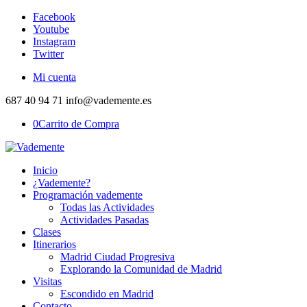
Facebook
Youtube
Instagram
Twitter
Mi cuenta
687 40 94 71 info@vademente.es
0
Carrito de Compra
Inicio
¿Vademente?
Programación vademente
Todas las Actividades
Actividades Pasadas
Clases
Itinerarios
Madrid Ciudad Progresiva
Explorando la Comunidad de Madrid
Visitas
Escondido en Madrid
Contacto