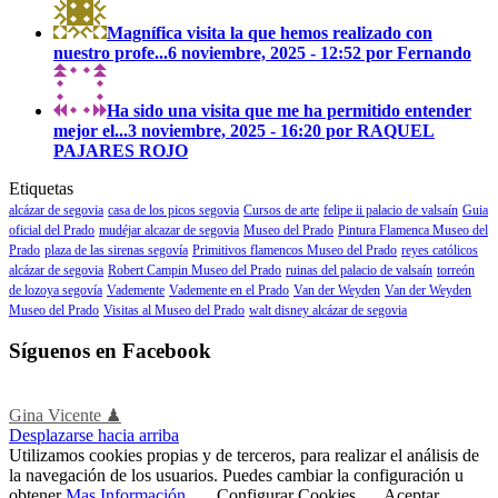
Magnífica visita la que hemos realizado con
nuestro profe...
6 noviembre, 2025 - 12:52 por Fernando
Ha sido una visita que me ha permitido entender
mejor el...
3 noviembre, 2025 - 16:20 por RAQUEL
PAJARES ROJO
Etiquetas
alcázar de segovia
casa de los picos segovia
Cursos de arte
felipe ii palacio de valsaín
Guia
oficial del Prado
mudéjar alcazar de segovia
Museo del Prado
Pintura Flamenca Museo del
Prado
plaza de las sirenas segovía
Primitivos flamencos Museo del Prado
reyes católicos
alcázar de segovia
Robert Campin Museo del Prado
ruinas del palacio de valsaín
torreón
de lozoya segovía
Vademente
Vademente en el Prado
Van der Weyden
Van der Weyden
Museo del Prado
Visitas al Museo del Prado
walt disney alcázar de segovia
Síguenos en Facebook
Gina Vicente ♟
Desplazarse hacia arriba
Utilizamos cookies propias y de terceros, para realizar el análisis de
la navegación de los usuarios. Puedes cambiar la configuración u
obtener
Mas Información
.
Configurar Cookies
Aceptar