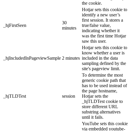
the cookie.
Hotjar sets this cookie to
identify a new user’s
first session. It stores a
30
_hjFirstSeen
true/false value,
minutes
indicating whether it
was the first time Hotjar
saw this user.
Hotjar sets this cookie to
know whether a user is
_hjIncludedInPageviewSample
2 minutes
included in the data
sampling defined by the
site's pageview limit.
To determine the most
generic cookie path that
has to be used instead of
the page hostname,
_hjTLDTest
session
Hotjar sets the
_hjTLDTest cookie to
store different URL
substring alternatives
until it fails.
YouTube sets this cookie
via embedded youtube-