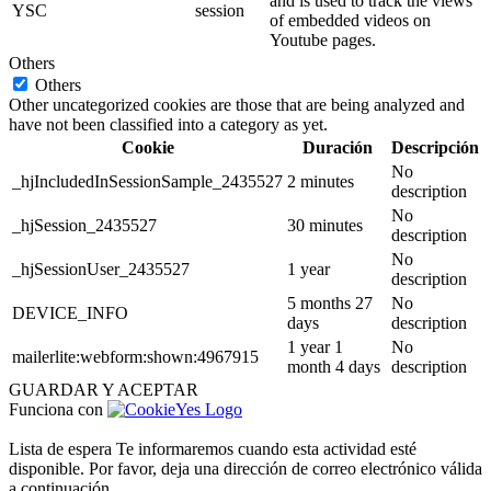
and is used to track the views
YSC
session
of embedded videos on
Youtube pages.
Others
Others
Other uncategorized cookies are those that are being analyzed and
have not been classified into a category as yet.
Cookie
Duración
Descripción
No
_hjIncludedInSessionSample_2435527
2 minutes
description
No
_hjSession_2435527
30 minutes
description
No
_hjSessionUser_2435527
1 year
description
5 months 27
No
DEVICE_INFO
days
description
1 year 1
No
mailerlite:webform:shown:4967915
month 4 days
description
GUARDAR Y ACEPTAR
Funciona con
Lista de espera
Te informaremos cuando esta actividad esté
disponible. Por favor, deja una dirección de correo electrónico válida
a continuación.