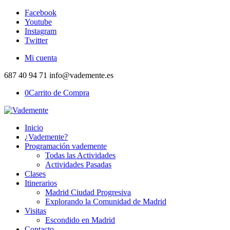
Facebook
Youtube
Instagram
Twitter
Mi cuenta
687 40 94 71 info@vademente.es
0
Carrito de Compra
Inicio
¿Vademente?
Programación vademente
Todas las Actividades
Actividades Pasadas
Clases
Itinerarios
Madrid Ciudad Progresiva
Explorando la Comunidad de Madrid
Visitas
Escondido en Madrid
Contacto