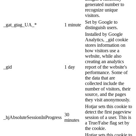
generated number to
recognize unique
visitors.
Set by Google to
_gat_gtag_UA_*
1 minute
distinguish users.
Installed by Google
Analytics, _gid cookie
stores information on
how visitors use a
website, while also
creating an analytics
_gid
1 day
report of the website's
performance. Some of
the data that are
collected include the
number of visitors, their
source, and the pages
they visit anonymously.
Hotjar sets this cookie to
detect the first pageview
30
_hjAbsoluteSessionInProgress
session of a user. This is
minutes
a True/False flag set by
the cookie.
Hotjar sets this cookie to