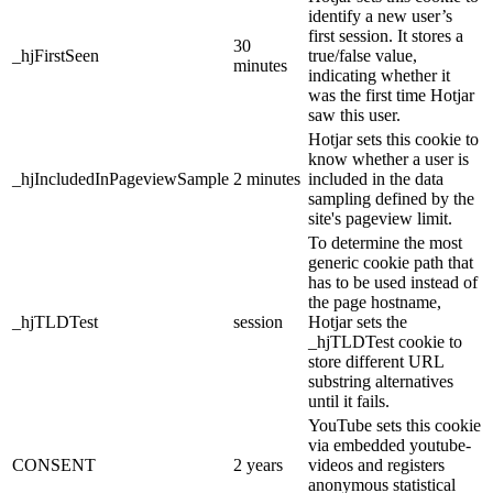
identify a new user’s
first session. It stores a
30
_hjFirstSeen
true/false value,
minutes
indicating whether it
was the first time Hotjar
saw this user.
Hotjar sets this cookie to
know whether a user is
_hjIncludedInPageviewSample
2 minutes
included in the data
sampling defined by the
site's pageview limit.
To determine the most
generic cookie path that
has to be used instead of
the page hostname,
_hjTLDTest
session
Hotjar sets the
_hjTLDTest cookie to
store different URL
substring alternatives
until it fails.
YouTube sets this cookie
via embedded youtube-
CONSENT
2 years
videos and registers
anonymous statistical