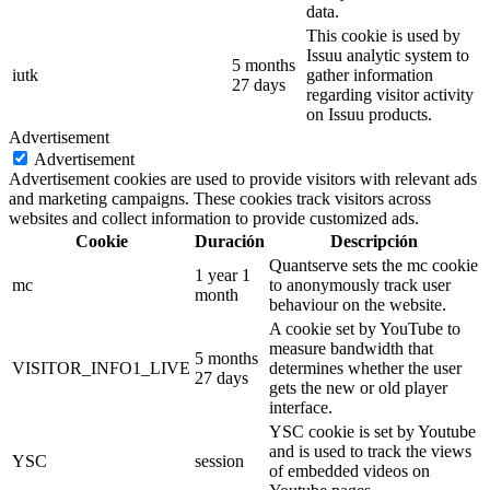
data.
This cookie is used by
Issuu analytic system to
5 months
iutk
gather information
27 days
regarding visitor activity
on Issuu products.
Advertisement
Advertisement
Advertisement cookies are used to provide visitors with relevant ads
and marketing campaigns. These cookies track visitors across
websites and collect information to provide customized ads.
Cookie
Duración
Descripción
Quantserve sets the mc cookie
1 year 1
mc
to anonymously track user
month
behaviour on the website.
A cookie set by YouTube to
measure bandwidth that
5 months
VISITOR_INFO1_LIVE
determines whether the user
27 days
gets the new or old player
interface.
YSC cookie is set by Youtube
and is used to track the views
YSC
session
of embedded videos on