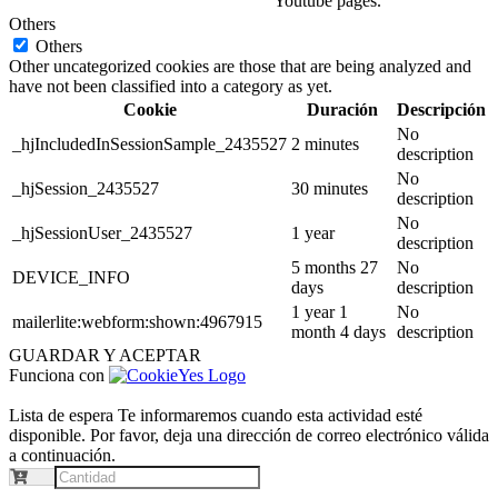
Youtube pages.
Others
Others
Other uncategorized cookies are those that are being analyzed and
have not been classified into a category as yet.
Cookie
Duración
Descripción
No
_hjIncludedInSessionSample_2435527
2 minutes
description
No
_hjSession_2435527
30 minutes
description
No
_hjSessionUser_2435527
1 year
description
5 months 27
No
DEVICE_INFO
days
description
1 year 1
No
mailerlite:webform:shown:4967915
month 4 days
description
GUARDAR Y ACEPTAR
Funciona con
Lista de espera
Te informaremos cuando esta actividad esté
disponible. Por favor, deja una dirección de correo electrónico válida
a continuación.