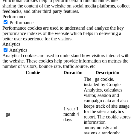
Functional cookies help to perform certain functionalities like
sharing the content of the website on social media platforms, collect
feedbacks, and other third-party features.
Performance
Performance
Performance cookies are used to understand and analyze the key
performance indexes of the website which helps in delivering a
better user experience for the visitors.
Analytics
Analytics
Analytical cookies are used to understand how visitors interact with
the website. These cookies help provide information on metrics the
number of visitors, bounce rate, traffic source, etc.
Cookie
Duración
Descripción
The _ga cookie,
installed by Google
Analytics, calculates
visitor, session and
campaign data and also
keeps track of site usage
1 year 1
for the site's analytics
_ga
month 4
report. The cookie stores
days
information
anonymously and
assigns a randomly