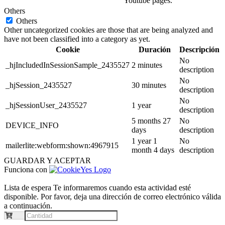
Youtube pages.
Others
Others
Other uncategorized cookies are those that are being analyzed and
have not been classified into a category as yet.
Cookie
Duración
Descripción
No
_hjIncludedInSessionSample_2435527
2 minutes
description
No
_hjSession_2435527
30 minutes
description
No
_hjSessionUser_2435527
1 year
description
5 months 27
No
DEVICE_INFO
days
description
1 year 1
No
mailerlite:webform:shown:4967915
month 4 days
description
GUARDAR Y ACEPTAR
Funciona con
Lista de espera
Te informaremos cuando esta actividad esté
disponible. Por favor, deja una dirección de correo electrónico válida
a continuación.