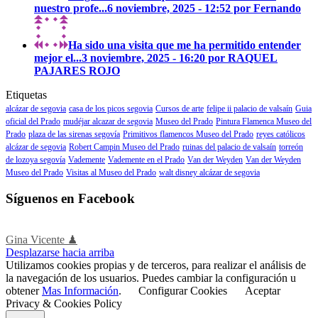
nuestro profe...
6 noviembre, 2025 - 12:52 por Fernando
Ha sido una visita que me ha permitido entender
mejor el...
3 noviembre, 2025 - 16:20 por RAQUEL
PAJARES ROJO
Etiquetas
alcázar de segovia
casa de los picos segovia
Cursos de arte
felipe ii palacio de valsaín
Guia
oficial del Prado
mudéjar alcazar de segovia
Museo del Prado
Pintura Flamenca Museo del
Prado
plaza de las sirenas segovía
Primitivos flamencos Museo del Prado
reyes católicos
alcázar de segovia
Robert Campin Museo del Prado
ruinas del palacio de valsaín
torreón
de lozoya segovía
Vademente
Vademente en el Prado
Van der Weyden
Van der Weyden
Museo del Prado
Visitas al Museo del Prado
walt disney alcázar de segovia
Síguenos en Facebook
Gina Vicente ♟
Desplazarse hacia arriba
Utilizamos cookies propias y de terceros, para realizar el análisis de
la navegación de los usuarios. Puedes cambiar la configuración u
obtener
Mas Información
.
Configurar Cookies
Aceptar
Privacy & Cookies Policy