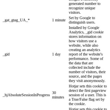
generated number to
recognize unique
visitors.
Set by Google to
_gat_gtag_UA_*
1 minute
distinguish users.
Installed by Google
Analytics, _gid cookie
stores information on
how visitors use a
website, while also
creating an analytics
_gid
1 day
report of the website's
performance. Some of
the data that are
collected include the
number of visitors, their
source, and the pages
they visit anonymously.
Hotjar sets this cookie to
detect the first pageview
30
_hjAbsoluteSessionInProgress
session of a user. This is
minutes
a True/False flag set by
the cookie.
Hotjar sets this cookie to