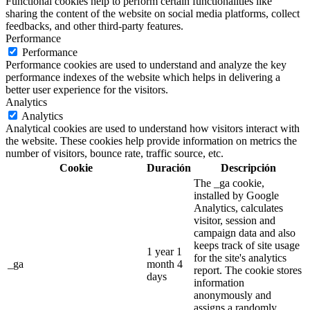
Functional cookies help to perform certain functionalities like
sharing the content of the website on social media platforms, collect
feedbacks, and other third-party features.
Performance
Performance
Performance cookies are used to understand and analyze the key
performance indexes of the website which helps in delivering a
better user experience for the visitors.
Analytics
Analytics
Analytical cookies are used to understand how visitors interact with
the website. These cookies help provide information on metrics the
number of visitors, bounce rate, traffic source, etc.
Cookie
Duración
Descripción
The _ga cookie,
installed by Google
Analytics, calculates
visitor, session and
campaign data and also
keeps track of site usage
1 year 1
for the site's analytics
_ga
month 4
report. The cookie stores
days
information
anonymously and
assigns a randomly