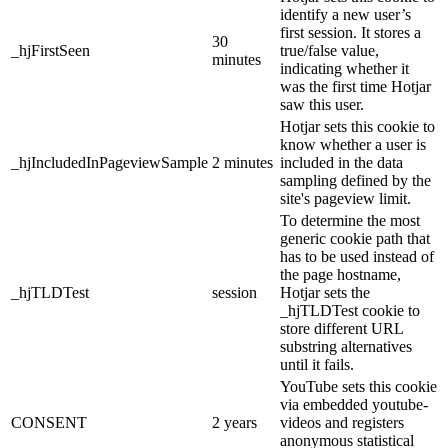
identify a new user’s
first session. It stores a
30
_hjFirstSeen
true/false value,
minutes
indicating whether it
was the first time Hotjar
saw this user.
Hotjar sets this cookie to
know whether a user is
_hjIncludedInPageviewSample
2 minutes
included in the data
sampling defined by the
site's pageview limit.
To determine the most
generic cookie path that
has to be used instead of
the page hostname,
_hjTLDTest
session
Hotjar sets the
_hjTLDTest cookie to
store different URL
substring alternatives
until it fails.
YouTube sets this cookie
via embedded youtube-
CONSENT
2 years
videos and registers
anonymous statistical