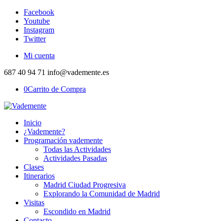
Facebook
Youtube
Instagram
Twitter
Mi cuenta
687 40 94 71 info@vademente.es
0
Carrito de Compra
Inicio
¿Vademente?
Programación vademente
Todas las Actividades
Actividades Pasadas
Clases
Itinerarios
Madrid Ciudad Progresiva
Explorando la Comunidad de Madrid
Visitas
Escondido en Madrid
Contacto