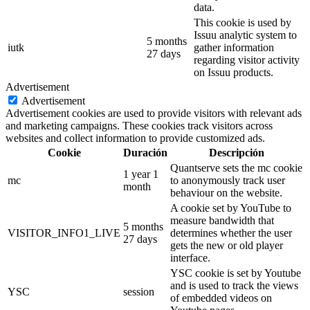
data.
This cookie is used by
Issuu analytic system to
5 months
iutk
gather information
27 days
regarding visitor activity
on Issuu products.
Advertisement
Advertisement
Advertisement cookies are used to provide visitors with relevant ads
and marketing campaigns. These cookies track visitors across
websites and collect information to provide customized ads.
Cookie
Duración
Descripción
Quantserve sets the mc cookie
1 year 1
mc
to anonymously track user
month
behaviour on the website.
A cookie set by YouTube to
measure bandwidth that
5 months
VISITOR_INFO1_LIVE
determines whether the user
27 days
gets the new or old player
interface.
YSC cookie is set by Youtube
and is used to track the views
YSC
session
of embedded videos on