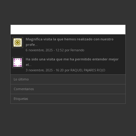
Comentarios
Magnífica visita la que hemos realizado con nuestro
profe...
6 noviembre, 2025 - 12:52 por Fernando
Ha sido una visita que me ha permitido entender mejor
el...
3 noviembre, 2025 - 16:20 por RAQUEL PAJARES ROJO
Lo último
Comentarios
Etiquetas