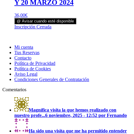
producto
Y 20 MARZO 2024
Las
opciones
se
36,00
€
pueden
@ Avisar cuando esté disponible
elegir
Este
Inscripción Cerrada
en
producto
la
tiene
página
múltiples
de
Mi cuenta
variantes.
producto
Tus Reservas
Las
Contacto
opciones
Política de Privacidad
se
Política de Cookies
pueden
Aviso Legal
elegir
Condiciones Generales de Contratación
en
la
Comentarios
página
de
producto
Magnífica visita la que hemos realizado con
nuestro profe...
6 noviembre, 2025 - 12:52 por Fernando
Ha sido una visita que me ha permitido entender