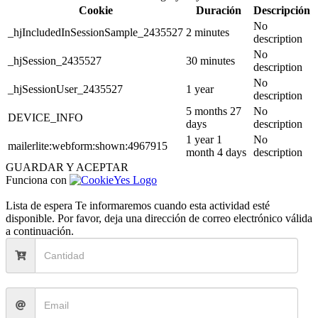
Cookie
Duración
Descripción
No
_hjIncludedInSessionSample_2435527
2 minutes
description
No
_hjSession_2435527
30 minutes
description
No
_hjSessionUser_2435527
1 year
description
5 months 27
No
DEVICE_INFO
days
description
1 year 1
No
mailerlite:webform:shown:4967915
month 4 days
description
GUARDAR Y ACEPTAR
Funciona con
Lista de espera
Te informaremos cuando esta actividad esté
disponible. Por favor, deja una dirección de correo electrónico válida
a continuación.