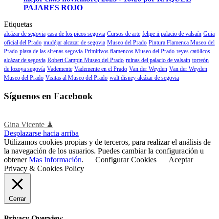
PAJARES ROJO
Etiquetas
alcázar de segovia
casa de los picos segovia
Cursos de arte
felipe ii palacio de valsaín
Guia
oficial del Prado
mudéjar alcazar de segovia
Museo del Prado
Pintura Flamenca Museo del
Prado
plaza de las sirenas segovía
Primitivos flamencos Museo del Prado
reyes católicos
alcázar de segovia
Robert Campin Museo del Prado
ruinas del palacio de valsaín
torreón
de lozoya segovía
Vademente
Vademente en el Prado
Van der Weyden
Van der Weyden
Museo del Prado
Visitas al Museo del Prado
walt disney alcázar de segovia
Síguenos en Facebook
Gina Vicente ♟
Desplazarse hacia arriba
Utilizamos cookies propias y de terceros, para realizar el análisis de
la navegación de los usuarios. Puedes cambiar la configuración u
obtener
Mas Información
.
Configurar Cookies
Aceptar
Privacy & Cookies Policy
Cerrar
Privacy Overview