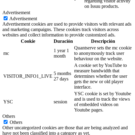
regarding visitor activity
on Issuu products.
Advertisement
Advertisement
Advertisement cookies are used to provide visitors with relevant ads
and marketing campaigns. These cookies track visitors across
websites and collect information to provide customized ads.
Cookie
Duración
Descripción
Quantserve sets the mc cookie
1 year 1
mc
to anonymously track user
month
behaviour on the website.
A cookie set by YouTube to
measure bandwidth that
5 months
VISITOR_INFO1_LIVE
determines whether the user
27 days
gets the new or old player
interface.
YSC cookie is set by Youtube
and is used to track the views
YSC
session
of embedded videos on
Youtube pages.
Others
Others
Other uncategorized cookies are those that are being analyzed and
have not been classified into a category as yet.