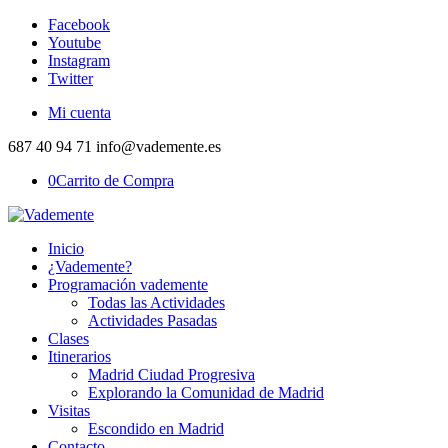
Facebook
Youtube
Instagram
Twitter
Mi cuenta
687 40 94 71 info@vademente.es
0
Carrito de Compra
Inicio
¿Vademente?
Programación vademente
Todas las Actividades
Actividades Pasadas
Clases
Itinerarios
Madrid Ciudad Progresiva
Explorando la Comunidad de Madrid
Visitas
Escondido en Madrid
Contacto