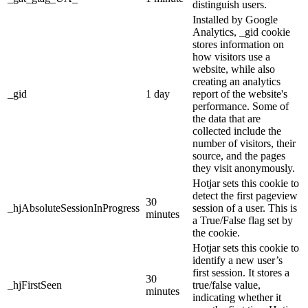
distinguish users.
Installed by Google
Analytics, _gid cookie
stores information on
how visitors use a
website, while also
creating an analytics
_gid
1 day
report of the website's
performance. Some of
the data that are
collected include the
number of visitors, their
source, and the pages
they visit anonymously.
Hotjar sets this cookie to
detect the first pageview
30
_hjAbsoluteSessionInProgress
session of a user. This is
minutes
a True/False flag set by
the cookie.
Hotjar sets this cookie to
identify a new user’s
first session. It stores a
30
_hjFirstSeen
true/false value,
minutes
indicating whether it