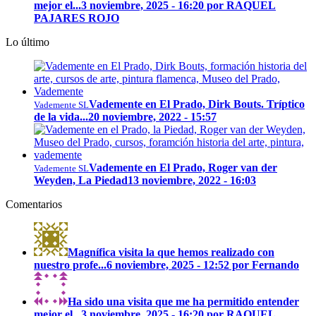
mejor el...
3 noviembre, 2025 - 16:20 por RAQUEL
PAJARES ROJO
Lo último
Vademente en El Prado, Dirk Bouts. Tríptico
Vademente SL
de la vida...
20 noviembre, 2022 - 15:57
Vademente en El Prado, Roger van der
Vademente SL
Weyden, La Piedad
13 noviembre, 2022 - 16:03
Comentarios
Magnífica visita la que hemos realizado con
nuestro profe...
6 noviembre, 2025 - 12:52 por Fernando
Ha sido una visita que me ha permitido entender
mejor el...
3 noviembre, 2025 - 16:20 por RAQUEL