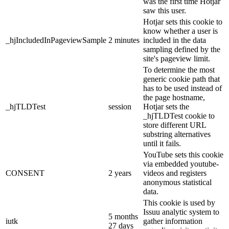
was the first time Hotjar
saw this user.
Hotjar sets this cookie to
know whether a user is
_hjIncludedInPageviewSample
2 minutes
included in the data
sampling defined by the
site's pageview limit.
To determine the most
generic cookie path that
has to be used instead of
the page hostname,
_hjTLDTest
session
Hotjar sets the
_hjTLDTest cookie to
store different URL
substring alternatives
until it fails.
YouTube sets this cookie
via embedded youtube-
CONSENT
2 years
videos and registers
anonymous statistical
data.
This cookie is used by
Issuu analytic system to
5 months
iutk
gather information
27 days