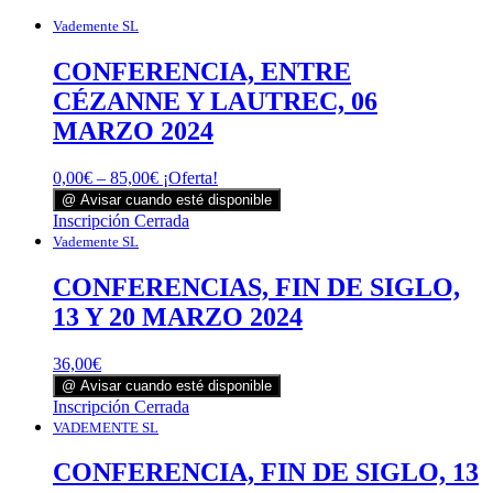
Vademente SL
CONFERENCIA, ENTRE
CÉZANNE Y LAUTREC, 06
MARZO 2024
0,00
€
–
85,00
€
¡Oferta!
@ Avisar cuando esté disponible
Este
Inscripción Cerrada
producto
Vademente SL
tiene
múltiples
CONFERENCIAS, FIN DE SIGLO,
variantes.
13 Y 20 MARZO 2024
Las
opciones
se
36,00
€
pueden
@ Avisar cuando esté disponible
elegir
Este
Inscripción Cerrada
en
producto
VADEMENTE SL
la
tiene
página
múltiples
CONFERENCIA, FIN DE SIGLO, 13
de
variantes.