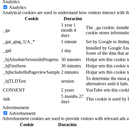
Analytics
Analytics
Analytical cookies are used to understand how visitors interact with th
Cookie
Duración
1 year 1
The _ga cookie, installe
_ga
month 4
cookie stores informati
days
_gat_gtag_UA_*
1 minute
Set by Google to distin
Installed by Google Anal
_gid
1 day
Some of the data that ar
_hjAbsoluteSessionInProgress
30 minutes
Hotjar sets this cookie t
_hjFirstSeen
30 minutes
Hotjar sets this cookie t
_hjIncludedInPageviewSample
2 minutes
Hotjar sets this cookie 
To determine the most g
_hjTLDTest
session
alternatives until it fails.
CONSENT
2 years
YouTube sets this cooki
5 months 27
iutk
This cookie is used by I
days
Advertisement
Advertisement
Advertisement cookies are used to provide visitors with relevant ads 
Cookie
Duración