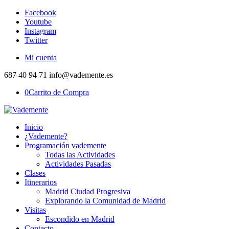
Facebook
Youtube
Instagram
Twitter
Mi cuenta
687 40 94 71 info@vademente.es
0
Carrito de Compra
Inicio
¿Vademente?
Programación vademente
Todas las Actividades
Actividades Pasadas
Clases
Itinerarios
Madrid Ciudad Progresiva
Explorando la Comunidad de Madrid
Visitas
Escondido en Madrid
Contacto