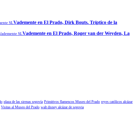
Vademente en El Prado, Dirk Bouts. Tríptico de la
ente SL
Vademente en El Prado, Roger van der Weyden, La
Vademente SL
do
plaza de las sirenas segovía
Primitivos flamencos Museo del Prado
reyes católicos alcázar
Visitas al Museo del Prado
walt disney alcázar de segovia