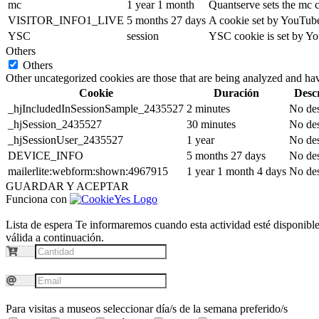
mc
1 year 1 month
Quantserve sets the mc 
VISITOR_INFO1_LIVE
5 months 27 days
A cookie set by YouTube 
YSC
session
YSC cookie is set by Yo
Others
Others
Other uncategorized cookies are those that are being analyzed and have
Cookie
Duración
Desc
_hjIncludedInSessionSample_2435527
2 minutes
No des
_hjSession_2435527
30 minutes
No des
_hjSessionUser_2435527
1 year
No des
DEVICE_INFO
5 months 27 days
No des
mailerlite:webform:shown:4967915
1 year 1 month 4 days
No des
GUARDAR Y ACEPTAR
Funciona con
Lista de espera
Te informaremos cuando esta actividad esté disponible.
válida a continuación.
Para visitas a museos seleccionar día/s de la semana preferido/s