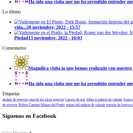
Ha sido una visita que me ha permitido entender mejo
Lo último
vida...
20 noviembre, 2022 - 15:57
Piedad
13 noviembre, 2022 - 16:03
Comentarios
Magnífica visita la que hemos realizado con nuestro 
Ha sido una visita que me ha permitido entender mejo
Etiquetas
alcázar de segovia
casa de los picos segovia
Cursos de arte
felipe ii palacio de valsaín
Guia o
de segovia
Robert Campin Museo del Prado
ruinas del palacio de valsaín
torreón de lozoya 
Síguenos en Facebook